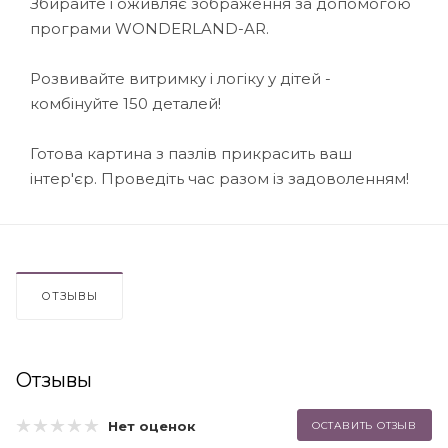
Збирайте і оживляє зображення за допомогою
програми WONDERLAND-AR.
Розвивайте витримку і логіку у дітей -
комбінуйте 150 деталей!
Готова картина з пазлів прикрасить ваш
інтер'єр. Проведіть час разом із задоволенням!
ОТЗЫВЫ
Отзывы
Нет оценок
ОСТАВИТЬ ОТЗЫВ