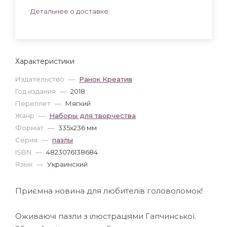
Детальнее о доставке
Характеристики
Издательство
—
Ранок Креатив
Год издания
—
2018
Переплет
—
Мягкий
Жанр
—
Наборы для творчества
Формат
—
335x236 мм
Серия
—
пазлы
ISBN
—
4823076138684
Язык
—
Украинский
Приємна новина для любителів головоломок!
Оживаючі пазли з ілюстраціями Гапчинської.