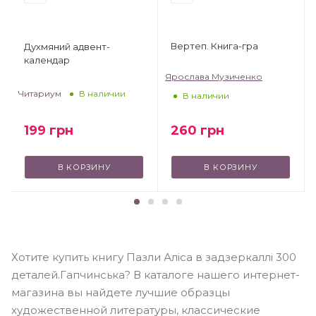
Вертеп. Книга-гра
Духмяний адвент-
календар
Ярослава Музиченко
Читариум
В наличии
В наличии
199
грн
260
грн
В КОРЗИНУ
В КОРЗИНУ
Хотите купить книгу Пазли Аліса в задзеркаллі 300
деталей.Гапчинська? В каталоге нашего интернет-
магазина вы найдете лучшие образцы
художественной литературы, классические