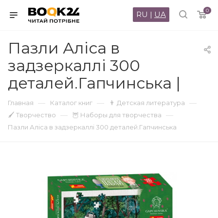
0
RU
|
UA
Пазли Аліса в
задзеркаллі 300
деталей.Гапчинська |
—
—
—
Главная
Каталог книг
👨 Детская литература
—
—
🖌 Творчество
🦉 Наборы для творчества
Пазли Аліса в задзеркаллі 300 деталей.Гапчинська