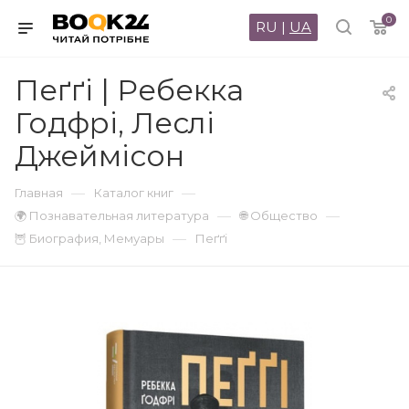
0
RU
|
UA
Пеґґі | Ребекка
Годфрі, Леслі
Джеймісон
—
—
Главная
Каталог книг
—
—
🌍 Познавательная литература
🌐 Общество
—
🦉 Биография, Мемуары
Пеґґі