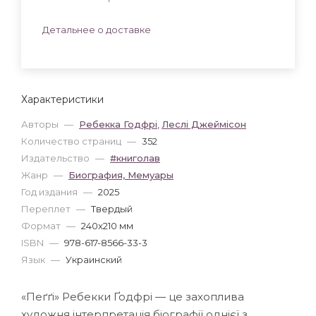
Детальнее о доставке
Характеристики
Авторы
—
Ребекка Годфрі
,
Леслі Джеймісон
Количество страниц
—
352
Издательство
—
#книголав
Жанр
—
Биография, Мемуары
Год издания
—
2025
Переплет
—
Твердый
Формат
—
240x210 мм
ISBN
—
978-617-8566-33-3
Язык
—
Украинский
«Пеґґі» Ребекки Ґодфрі — це захоплива
художня інтерпретація біографії однієї з