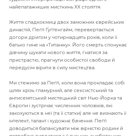
найепатажніших мисткинь XX століття.
Життя спадкоємиці двох заможних єврейських
династій, Пеґґі Ґуґґенгайм, перевертається
догори дриґом у чотирнадцять років, коли її
батько гине на «Титаніку». Його смерть спонукає
дівчину шукати нового життя, гнатися за
пристрастю, прагнути особистої свободи й
передусім вірити в силу мистецтва.
Ми стежимо за Пеґґі, коли вона прокладає собі
шлях крізь гламурний, але сексистський та
антисемітський мистецький світ Нью-Йорка та
Європи і зустрічає численних чоловіків, які
закохуються в неї (та її статки) але не визнають її
інтелект, талант і художнє бачення. Пеґґі
доводиться балансувати між вірністю родині й
потребою вирватися з її вузьких, снобістських