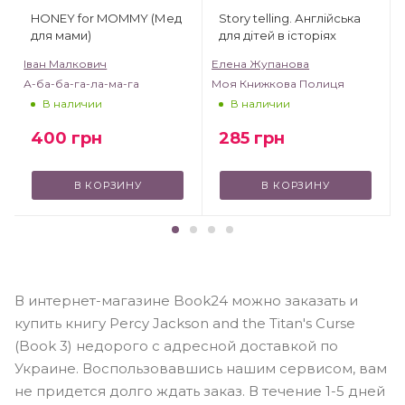
HONEY for MOMMY (Мед
Story telling. Англійська
для мами)
для дітей в історіях
Іван Малкович
Елена Жупанова
А-ба-ба-га-ла-ма-га
Моя Книжкова Полиця
В наличии
В наличии
400
грн
285
грн
В КОРЗИНУ
В КОРЗИНУ
В интернет-магазине Book24 можно заказать и
купить книгу Percy Jackson and the Titan's Curse
(Book 3) недорого с адресной доставкой по
Украине. Воспользовавшись нашим сервисом, вам
не придется долго ждать заказ. В течение 1-5 дней