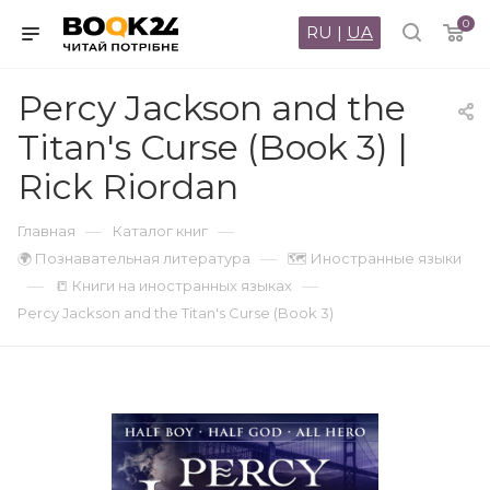
0
RU
|
UA
Percy Jackson and the
Titan's Curse (Book 3) |
Rick Riordan
—
—
Главная
Каталог книг
—
🌍 Познавательная литература
🗺 Иностранные языки
—
—
📒 Книги на иностранных языках
Percy Jackson and the Titan's Curse (Book 3)