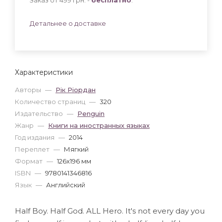
Детальнее о доставке
Характеристики
Авторы
—
Рік Ріордан
Количество страниц
—
320
Издательство
—
Penguin
Жанр
—
Книги на иностранных языках
Год издания
—
2014
Переплет
—
Мягкий
Формат
—
126x196 мм
ISBN
—
9780141346816
Язык
—
Английский
Half Boy. Half God. ALL Hero. It's not every day you