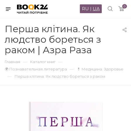
0
RU
|
UA
Перша клітина. Як
людство бореться з
раком | Азра Раза
—
—
Главная
Каталог книг
—
🌍 Познавательная литература
💊 Медицина. Здоровье
—
Перша клітина. Як людство бореться з раком