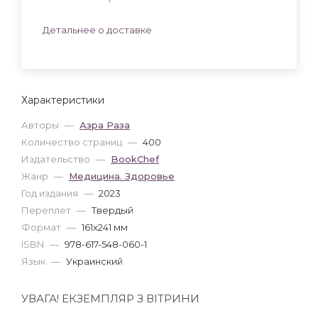
Детальнее о доставке
Характеристики
Авторы
—
Азра Раза
Количество страниц
—
400
Издательство
—
BookChef
Жанр
—
Медицина. Здоровье
Год издания
—
2023
Переплет
—
Твердый
Формат
—
161x241 мм
ISBN
—
978-617-548-060-1
Язык
—
Украинский
УВАГА! ЕКЗЕМПЛЯР З ВІТРИНИ