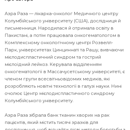
Азра Раза — лікарка-онколог Медичного центру
Колумбійського університету (США), дослідниця й
письменниця. Народилася й отримала освіту в
Пакистані, а потім працювала онкогематологом в
Комплексному онкологічному центрі Розвелл-
Парк, університетах Цинциннаті та Рашу, вивчаючи
мієлодиспластичний синдром та гострий
мієлоїдний лейкоз. Керувала відділенням
онкогематології в Массачусетському університеті, є
членом групи всесвітньовідомих медиків, які
розробляють новітні технології в галузі науки. Нині
очолює Центр мієлодиспластичного синдрому
Колумбійського університету.
Азра Раза зібрала банк тканин хворих на рак
пацієнтів, який містить тисячі зразків для
дослідження, щоб віднайти дієві методи боротьби з