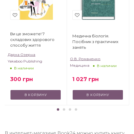
Ви це зможете! 7
Медична біологія.
складових здорового
Посібник з практичних
способу життя
занять
Дарка Озерна
О.В. Романенко
Yakaboo Publishing
Медицина
В наличии
В наличии
300
грн
1 027
грн
В КОРЗИНУ
В КОРЗИНУ
В интернет-магазине Book24 можно купить книгу