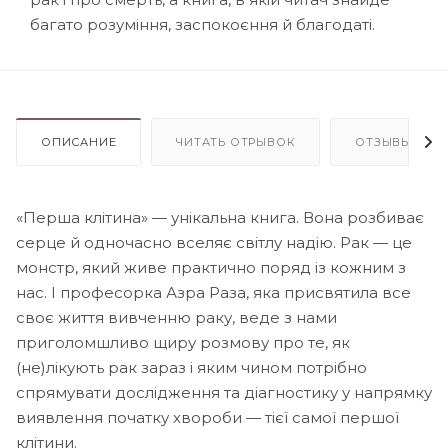
багато розуміння, заспокоєння й благодаті.
ОПИСАНИЕ
ЧИТАТЬ ОТРЫВОК
ОТЗЫВЫ
«Перша клітина» — унікальна книга. Вона розбиває
серце й одночасно вселяє світлу надію. Рак — це
монстр, який живе практично поряд із кожним з
нас. І професорка Азра Раза, яка присвятила все
своє життя вивченню раку, веде з нами
приголомшливо щиру розмову про те, як
(не)лікують рак зараз і яким чином потрібно
спрямувати дослідження та діагностику у напрямку
виявлення початку хвороби — тієї самої першої
клітини.