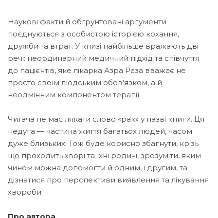
Наукові факти й обґрунтовані аргументи
поєднуються з особистою історією кохання,
дружби та втрат. У книзі найбільше вражають дві
речі: неординарний медичний підхід та співчуття
до пацієнтів, яке лікарка Азра Раза вважає не
просто своїм людським обов’язком, а й
неодмінним компонентом терапії.
Читача не має лякати слово «рак» у назві книги. Ця
недуга — частина життя багатьох людей, часом
дуже близьких. Тож буде корисно збагнути, крізь
що проходить хворі та їхні родичі, зрозуміти, яким
чином можна допомогти й одним, і другим, та
дізнатися про перспективи виявлення та лікування
хвороби.
Про автора