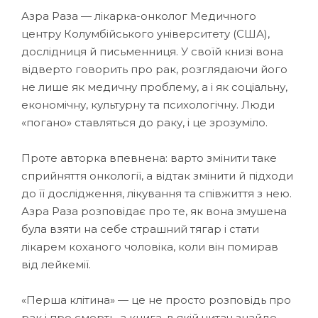
Азра Раза — лікарка-онколог Медичного
центру Колумбійського університету (США),
дослідниця й письменниця. У своїй книзі вона
відверто говорить про рак, розглядаючи його
не лише як медичну проблему, а і як соціальну,
економічну, культурну та психологічну. Люди
«погано» ставляться до раку, і це зрозуміло.
Проте авторка впевнена: варто змінити таке
сприйняття онкології, а відтак змінити й підходи
до її дослідження, лікування та співжиття з нею.
Азра Раза розповідає про те, як вона змушена
була взяти на себе страшний тягар і стати
лікарем коханого чоловіка, коли він помирав
від лейкемії.
«Перша клітина» — це не просто розповідь про
рак і про смерть, а книга, в якій читач знайде