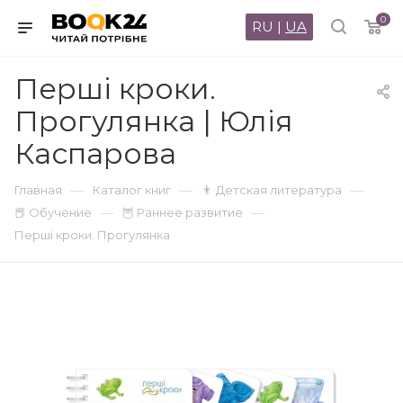
0
RU
|
UA
Перші кроки.
Прогулянка | Юлія
Каспарова
—
—
—
Главная
Каталог книг
👨 Детская литература
—
—
📕 Обучение
🦉 Раннее развитие
Перші кроки. Прогулянка