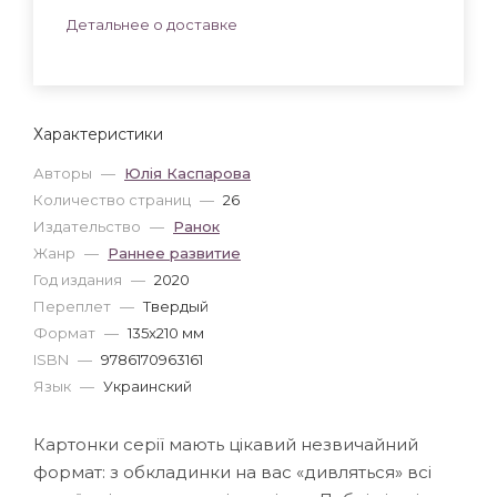
Детальнее о доставке
Характеристики
Авторы
—
Юлія Каспарова
Количество страниц
—
26
Издательство
—
Ранок
Жанр
—
Раннее развитие
Год издания
—
2020
Переплет
—
Твердый
Формат
—
135x210 мм
ISBN
—
9786170963161
Язык
—
Украинский
Картонки серії мають цікавий незвичайний
формат: з обкладинки на вас «дивляться» всі