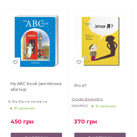
My ABC book (англійська
Хто я?
абетка)
Оскар Бреніф’є
А-ба-ба-га-ла-ма-га
MAMINO
В наличии
В наличии
370
грн
450
грн