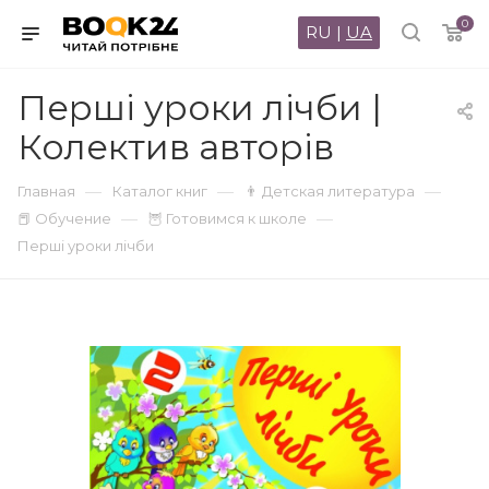
0
RU
|
UA
Перші уроки лічби |
Колектив авторів
—
—
—
Главная
Каталог книг
👨 Детская литература
—
—
📕 Обучение
🦉 Готовимся к школе
Перші уроки лічби