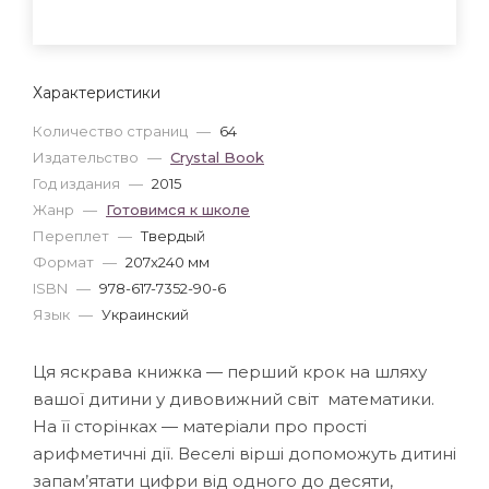
Характеристики
Количество страниц
—
64
Издательство
—
Crystal Book
Год издания
—
2015
Жанр
—
Готовимся к школе
Переплет
—
Твердый
Формат
—
207x240 мм
ISBN
—
978-617-7352-90-6
Язык
—
Украинский
Ця яскрава книжка — перший крок на шляху
вашої дитини у дивовижний світ математики.
На її сторінках — матеріали про прості
арифметичні дії. Веселі вірші допоможуть дитині
запам’ятати цифри від одного до десяти,