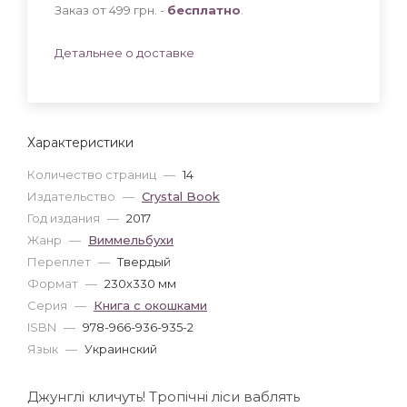
Заказ от 499 грн. -
бесплатно
.
Детальнее о доставке
Характеристики
Количество страниц
—
14
Издательство
—
Crystal Book
Год издания
—
2017
Жанр
—
Виммельбухи
Переплет
—
Твердый
Формат
—
230x330 мм
Серия
—
Книга с окошками
ISBN
—
978-966-936-935-2
Язык
—
Украинский
Джунглi кличуть! Тропiчнi лiси ваблять