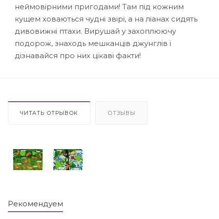
неймовiрними пригодами! Там пiд кожним
кущем ховаються чуднi звiрi, а на лiанах сидять
дивовижнi птахи. Вирушай у захоплюючу
подорож, знаходь мешканцiв джунглiв i
дiзнавайся про них цiкавi факти!
ЧИТАТЬ ОТРЫВОК
ОТЗЫВЫ
Рекомендуем