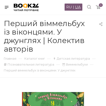
0
RU
|
UA
Перший віммельбух
із віконцями. У
джунглях | Колектив
авторів
—
—
—
Главная
Каталог книг
👨 Детская литература
—
—
📘 Познавательная литература
🦉 Виммельбухи
Перший віммельбух із віконцями. У джунглях