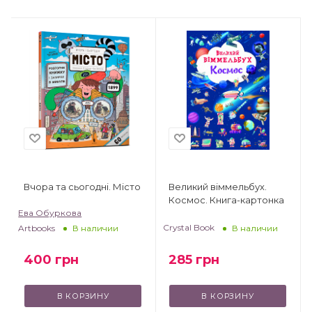
Вчора та сьогодні. Місто
Великий віммельбух.
Космос. Книга-картонка
Ева Обуркова
Crystal Book
Artbooks
В наличии
В наличии
285
грн
400
грн
В КОРЗИНУ
В КОРЗИНУ