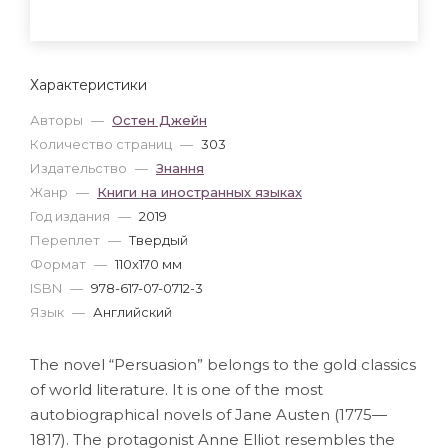
Характеристики
Авторы
—
Остен Джейн
Количество страниц
—
303
Издательство
—
Знання
Жанр
—
Книги на иностранных языках
Год издания
—
2019
Переплет
—
Твердый
Формат
—
110x170 мм
ISBN
—
978-617-07-0712-3
Язык
—
Английский
The novel “Persuasion” belongs to the gold classics
of world literature. It is one of the most
autobiographical novels of Jane Austen (1775—
1817). The protagonist Anne Elliot resembles the