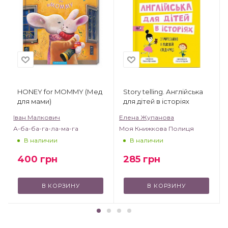
HONEY for MOMMY (Мед
Story telling. Англійська
для мами)
для дітей в історіях
Іван Малкович
Елена Жупанова
А-ба-ба-га-ла-ма-га
Моя Книжкова Полиця
В наличии
В наличии
400
грн
285
грн
В КОРЗИНУ
В КОРЗИНУ