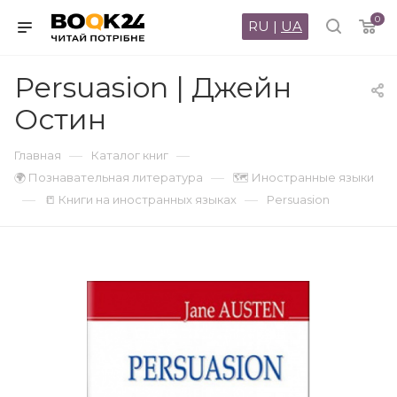
0
RU
|
UA
Persuasion | Джейн
Остин
—
—
Главная
Каталог книг
—
🌍 Познавательная литература
🗺 Иностранные языки
—
—
📒 Книги на иностранных языках
Persuasion