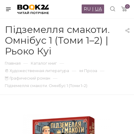
0
RU
|
UA
Підземелля смакоти.
Омнібус 1 (Томи 1–2) |
Рьоко Куі
—
—
Главная
Каталог книг
—
—
📒 Художественная литература
📜 Проза
—
🦉 Графический роман
Підземелля смакоти. Омнібус 1 (Томи 1–2)