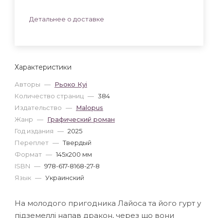
Детальнее о доставке
Характеристики
Авторы
—
Рьоко Куі
Количество страниц
—
384
Издательство
—
Malopus
Жанр
—
Графический роман
Год издания
—
2025
Переплет
—
Твердый
Формат
—
145x200 мм
ISBN
—
978-617-8168-27-8
Язык
—
Украинский
На молодого пригодника Лайоса та його гурт у
підземеллі напав дракон, через що вони