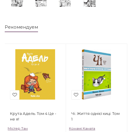
Рекомендуем
Крута Адель. Том 4 Це -
Чі. Життя однієї киці. Том
не я!
1
Містер Тан
Конамі Каната