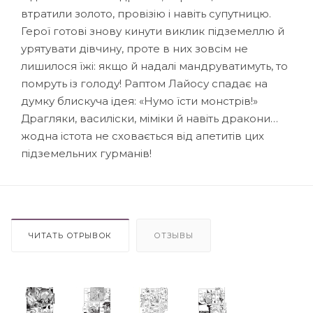
втратили золото, провізію і навіть супутницю.
Герої готові знову кинути виклик підземеллю й
урятувати дівчину, проте в них зовсім не
лишилося їжі: якщо й надалі мандруватимуть, то
помруть із голоду! Раптом Лайосу спадає на
думку блискуча ідея: «Нумо їсти монстрів!»
Драгляки, василіски, міміки й навіть дракони…
жодна істота не сховається від апетитів цих
підземельних гурманів!
ЧИТАТЬ ОТРЫВОК
ОТЗЫВЫ