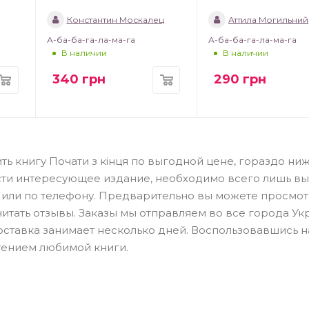
Константин Москалец
Аттила Могильний
А-ба-ба-га-ла-ма-га
А-ба-ба-га-ла-ма-га
В наличии
В наличии
340
грн
290
грн
ть книгу Почати з кінця по выгодной цене, гораздо ниж
сти интересующее издание, необходимо всего лишь вы
н или по телефону. Предварительно вы можете просмот
читать отзывы. Заказы мы отправляем во все города Ук
Доставка занимает несколько дней. Воспользовавшись 
тением любимой книги.