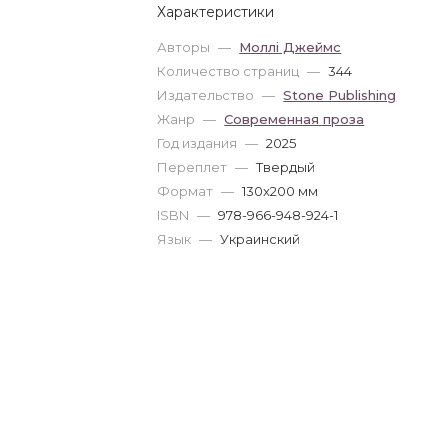
Характеристики
Авторы
—
Моллі Джеймс
Количество страниц
—
344
Издательство
—
Stone Publishing
Жанр
—
Современная проза
Год издания
—
2025
Переплет
—
Твердый
Формат
—
130x200 мм
ISBN
—
978-966-948-924-1
Язык
—
Украинский