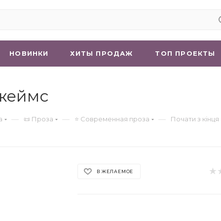
НОВИНКИ
ХИТЫ ПРОДАЖ
ТОП ПРОЕКТЫ
Джеймс
—
—
—
а
📜 Проза
⭐ Современная проза
Почати з кінця
В ЖЕЛАЕМОЕ