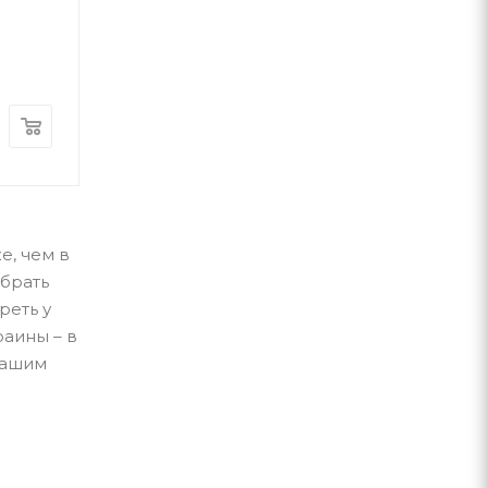
Николай Степанович Винграновский
Виктор Небор
А-ба-ба-га-ла-ма-га
А-ба-ба-га-ла-ма-г
В наличии
В наличии
370
грн
300
грн
е, чем в
брать
реть у
раины – в
нашим