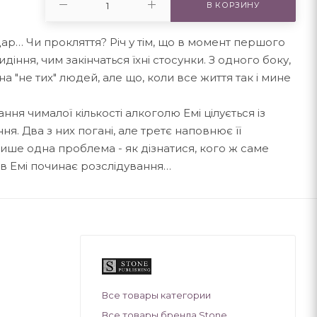
В КОРЗИНУ
ар… Чи прокляття? Річ у тім, що в момент першого
діння, чим закінчаться їхні стосунки. З одного боку,
а "не тих" людей, але що, коли все життя так і мине
ння чималої кількості алкоголю Емі цілується із
ня. Два з них погані, але третє наповнює її
ише одна проблема - як дізнатися, кого ж саме
ів Емі починає розслідування…
Все товары категории
Все товары бренда Stone