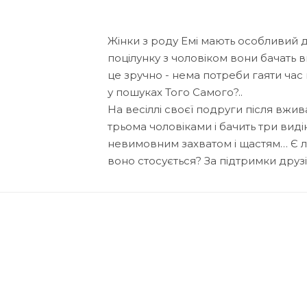
Жінки з роду Емі мають особливий д
поцілунку з чоловіком вони бачать ви
це зручно - нема потреби гаяти час н
у пошуках Того Самого?..
На весіллі своєї подруги після вжива
трьома чоловіками і бачить три видін
невимовним захватом і щастям… Є л
воно стосується? За підтримки друз