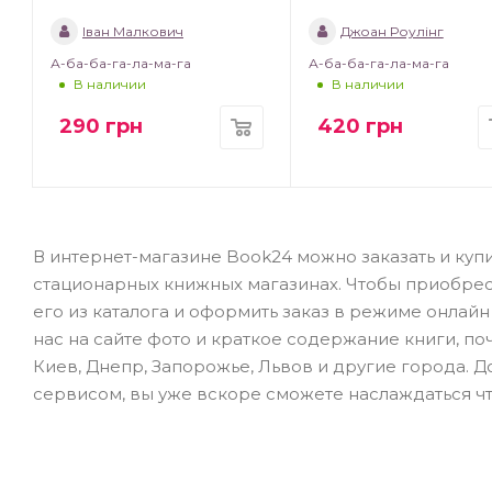
Іван Малкович
Джоан Роулінг
А-ба-ба-га-ла-ма-га
А-ба-ба-га-ла-ма-га
В наличии
В наличии
290
грн
420
грн
В интернет-магазине Book24 можно заказать и купи
стационарных книжных магазинах. Чтобы приобре
его из каталога и оформить заказ в режиме онлай
нас на сайте фото и краткое содержание книги, по
Киев, Днепр, Запорожье, Львов и другие города. 
сервисом, вы уже вскоре сможете наслаждаться ч