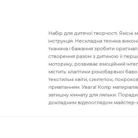
Набір для дитячої творчості. Якісні
інструкція. Нескладна техніка вико
тканина і бажання зробити оригіна
створення разом з дитиною її перш
моторику, розвиває емоційний інтеле
містить: клаптики різнобарвної баво
текстильні квіти, синтепон, покроко
привітанням. Увага! Колір матеріал
затишну кімнату для ляльки. Порад
докладним відеооглядом майстер-