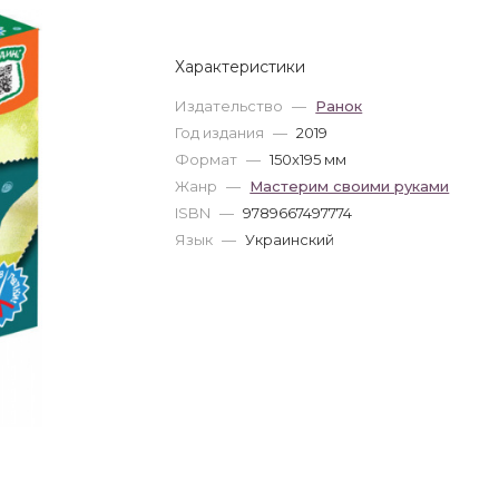
Характеристики
Издательство
—
Ранок
Год издания
—
2019
Формат
—
150x195 мм
Жанр
—
Мастерим своими руками
ISBN
—
9789667497774
Язык
—
Украинский