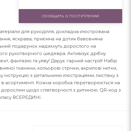
СООБЩИТЬ О ПОСТУПЛЕНИИ
 матеріали для рукоділля, докладна ілюстрована
нання, яскрава, приємна на дотик бавовняна
льний подарунок надихнуть дорослого на
ого рукотворного шедевра. Активізує дрібну
кт, фантазію та уяву! Дарує гарний настрій! Набір
вняної тканини, кольорові стрічки, акрилові нитки,
ву інструкцію з детальними ілюстраціями, листівку з
ів в асортименті. Кожна коробка перетворюється на
и дорослим щодо співтворчості з дитиною. QR-код з
класу ВСЕРЕДИНІ.