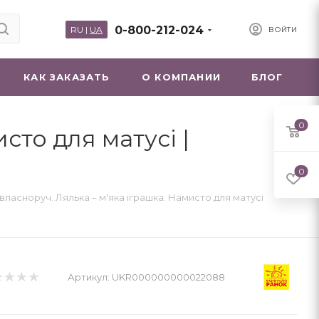
0-800-212-024
RU
|
UA
ВОЙТИ
КАК ЗАКАЗАТЬ
О КОМПАНИИ
БЛОГ
0
сто для матусі |
0
ласноруч. Лялька – м'яка іграшка. Намисто для матусі
Артикул:
UKR000000000022088