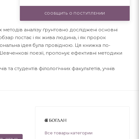
СООБЩИТЬ О ПОСТУПЛЕНИИ
іх методів аналізу ґрунтовно досліджені основні
бзар постає і як жива людина, і як пророк
іональна ідея була провідною. Ця книжка по-
 Шевченкові поезії, пропонує ефективні методики
в та студентів філологічних факультетів, учнів
Все товары категории