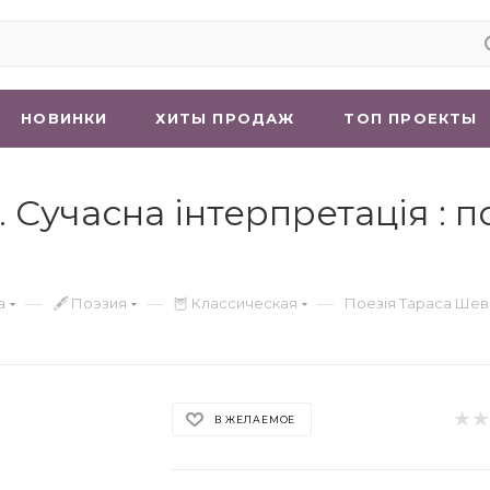
НОВИНКИ
ХИТЫ ПРОДАЖ
ТОП ПРОЕКТЫ
Сучасна інтерпретація : п
—
—
—
а
🖋 Поэзия
🦉 Классическая
Поезія Тараса Шевч
В ЖЕЛАЕМОЕ