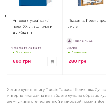
Антологія української
Підзамча. Поезія, про
поезії ХХ ст: від Тичини
листи
до Жадана
Олег Ольжич
А-ба-ба-га-ла-ма-га
Фолио
В наличии
В наличии
680
грн
280
грн
Хотите купить книгу Поезія Тараса Шевченка. Сучас
интернет-магазина вы найдете лучшие образцы ху
жемчужины отечественной и мировой поэзии. Все 