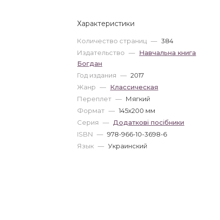
Характеристики
Количество страниц
—
384
Издательство
—
Навчальна книга
Богдан
Год издания
—
2017
Жанр
—
Классическая
Переплет
—
Мягкий
Формат
—
145x200 мм
Серия
—
Додаткові посібники
ISBN
—
978-966-10-3698-6
Язык
—
Украинский