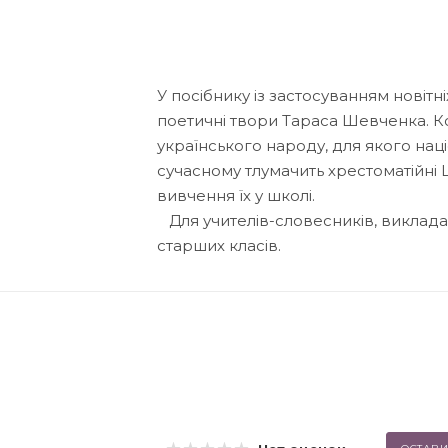
У посібнику із застосуванням новітн
поетичні твори Тараса Шевченка. Ко
українського народу, для якого нац
сучасному тлумачить хрестоматійні
вивчення їх у школі.
Для учителів-словесників, викладачі
старших класів.