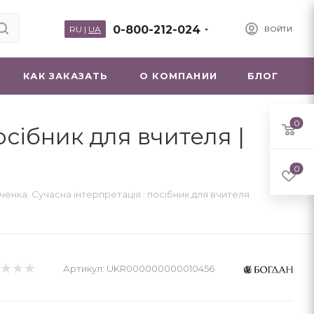
0-800-212-024
RU
|
UA
ВОЙТИ
КАК ЗАКАЗАТЬ
О КОМПАНИИ
БЛОГ
0
осібник для вчителя |
0
енка. Сучасна інтерпретація : посібник для вчителя
Артикул:
UKR000000000010456