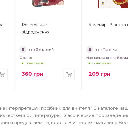
за,
Розстріляне
Каменярі. Вірші та
відродження
Іван Багряний
Іван Франко
Фолио
Навчальна книга Богд
В наличии
В наличии
360
грн
209
грн
на інтерпретація : посібник для вчителя? В каталоге на
дожественной литературы, классические произведения
книги предлагаем недорого. В интернет-магазине Boo