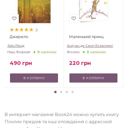
2
Джерело
Маленький принц
т
Айн Ренд
Антуан де Сент-Екзюпері
Наш Формат
Фолио
В наличии
В наличии
490
грн
220
грн
В КОРЗИНУ
В КОРЗИНУ
В интернет-магазине Book24 можно купить книгу
Поклик предків та інші оповідання с адресной