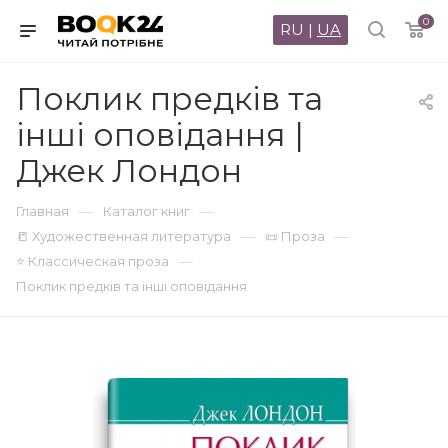
0
RU
|
UA
Поклик предків та
інші оповідання |
Джек Лондон
—
—
Главная
Каталог книг
—
—
📒 Художественная литература
📜 Проза
—
⭐ Классическая проза
Поклик предків та інші оповідання