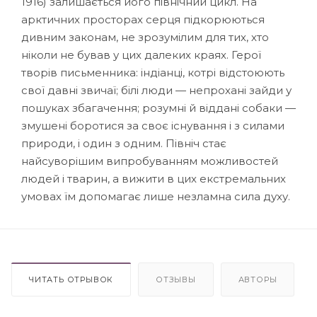
1916) залишається його північний цикл. На
арктичних просторах серця підкорюються
дивним законам, не зрозумілим для тих, хто
ніколи не бував у цих далеких краях. Герої
творів письменника: індіанці, котрі відстоюють
свої давні звичаї; білі люди — непрохані зайди у
пошуках збагачення; розумні й віддані собаки —
змушені боротися за своє існування і з силами
природи, і один з одним. Північ стає
найсуворішим випробуванням можливостей
людей і тварин, а вижити в цих екстремальних
умовах їм допомагає лише незламна сила духу.
ЧИТАТЬ ОТРЫВОК
ОТЗЫВЫ
АВТОРЫ