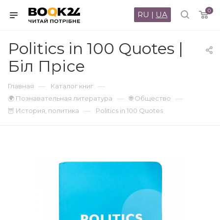
0
RU
|
UA
Politics in 100 Quotes |
Біл Прісе
—
—
Главная
Каталог книг
—
—
🌍 Познавательная литература
🌐 Общество
—
🦉 История, политика
Politics in 100 Quotes