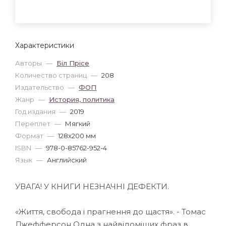
Характеристики
Авторы
—
Біл Прісе
Количество страниц
—
208
Издательство
—
ФОП
Жанр
—
История, политика
Год издания
—
2019
Переплет
—
Мягкий
Формат
—
128x200 мм
ISBN
—
978-0-85762-952-4
Язык
—
Английский
УВАГА! У КНИГИ НЕЗНАЧНІ ДЕФЕКТИ.
«Життя, свобода і прагнення до щастя». - Томас
Джефферсон Одна з найвідоміших фраз в