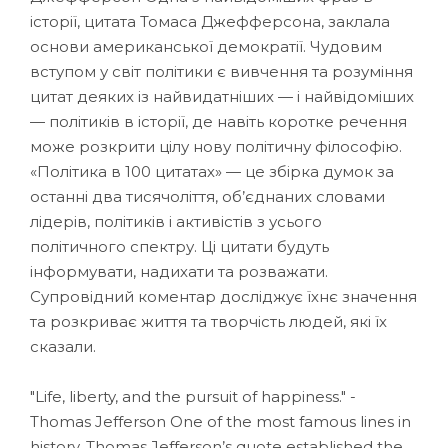
історії, цитата Томаса Джефферсона, заклала
основи американської демократії. Чудовим
вступом у світ політики є вивчення та розуміння
цитат деяких із найвидатніших — і найвідоміших
— політиків в історії, де навіть коротке речення
може розкрити цілу нову політичну філософію.
«Політика в 100 цитатах» — це збірка думок за
останні два тисячоліття, об’єднаних словами
лідерів, політиків і активістів з усього
політичного спектру. Ці цитати будуть
інформувати, надихати та розважати.
Супровідний коментар досліджує їхнє значення
та розкриває життя та творчість людей, які їх
сказали.
"Life, liberty, and the pursuit of happiness." -
Thomas Jefferson One of the most famous lines in
history, Thomas Jefferson’s quote established the