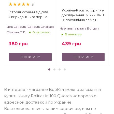
6
Україна-Русь : історичне
Історія України від діда
дослідження : у 3 кн. Кн. 1.
Свирида. Книга перша
: Споконвічна земля
Дед Свирид (Свирид Опанасович)
Навчальна книга Богдан
Сілаєва О.В.
В наличии
В наличии
380
грн
439
грн
В КОРЗИНУ
В КОРЗИНУ
В интернет-магазине Book24 можно заказать и
купить книгу Politics in 100 Quotes недорого с
адресной доставкой по Украине.
Воспользовавшись нашим сервисом, вам не