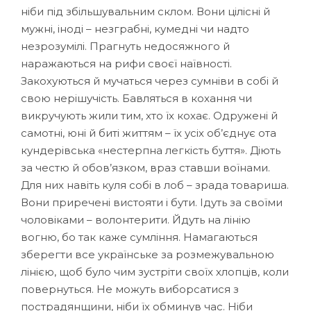
ніби під збільшувальним склом. Вони цілісні й
мужні, іноді – незграбні, кумедні чи надто
незрозумілі. Прагнуть недосяжного й
наражаються на рифи своєї наївності.
Закохуються й мучаться через сумніви в собі й
свою нерішучість. Бавляться в кохання чи
викручують жили тим, хто їх кохає. Одружені й
самотні, юні й биті життям – їх усіх об’єднує ота
кундерівська «нестерпна легкість буття». Діють
за честю й обов’язком, враз ставши воїнами.
Для них навіть куля собі в лоб – зрада товариша.
Вони приречені вистояти і бути. Ідуть за своїми
чоловіками – волонтерити. Йдуть на лінію
вогню, бо так каже сумління. Намагаються
зберегти все українське за розмежувальною
лінією, щоб було чим зустріти своїх хлопців, коли
повернуться. Не можуть виборсатися з
пострадянщини, ніби їх обминув час. Ніби