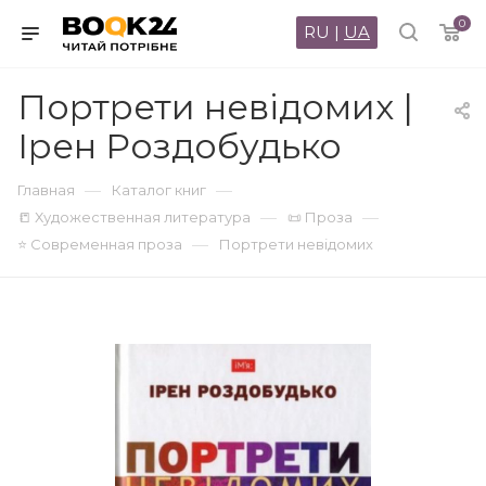
0
RU
|
UA
Портрети невідомих |
Ірен Роздобудько
—
—
Главная
Каталог книг
—
—
📒 Художественная литература
📜 Проза
—
⭐ Современная проза
Портрети невідомих