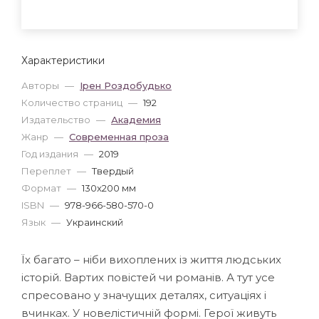
Характеристики
Авторы
—
Ірен Роздобудько
Количество страниц
—
192
Издательство
—
Академия
Жанр
—
Современная проза
Год издания
—
2019
Переплет
—
Твердый
Формат
—
130x200 мм
ISBN
—
978-966-580-570-0
Язык
—
Украинский
Їх багато – ніби вихоплених із життя людських
історій. Вартих повістей чи романів. А тут усе
спресовано у значущих деталях, ситуаціях і
вчинках. У новелістичній формі. Герої живуть