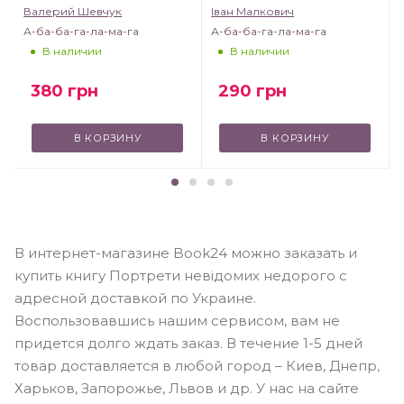
Валерий Шевчук
Іван Малкович
А-ба-ба-га-ла-ма-га
А-ба-ба-га-ла-ма-га
В наличии
В наличии
380
грн
290
грн
В КОРЗИНУ
В КОРЗИНУ
В интернет-магазине Book24 можно заказать и
купить книгу Портрети невідомих недорого с
адресной доставкой по Украине.
Воспользовавшись нашим сервисом, вам не
придется долго ждать заказ. В течение 1-5 дней
товар доставляется в любой город – Киев, Днепр,
Харьков, Запорожье, Львов и др. У нас на сайте