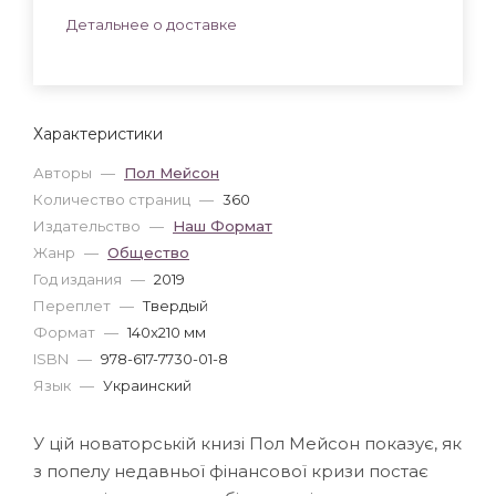
Детальнее о доставке
Характеристики
Авторы
—
Пол Мейсон
Количество страниц
—
360
Издательство
—
Наш Формат
Жанр
—
Общество
Год издания
—
2019
Переплет
—
Твердый
Формат
—
140x210 мм
ISBN
—
978-617-7730-01-8
Язык
—
Украинский
У цій новаторській книзі Пол Мейсон показує, як
з попелу недавньої фінансової кризи постає