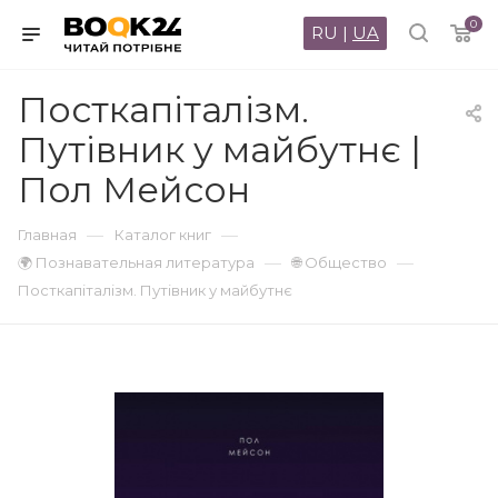
0
RU
|
UA
Посткапіталізм.
Путівник у майбутнє |
Пол Мейсон
—
—
Главная
Каталог книг
—
—
🌍 Познавательная литература
🌐 Общество
Посткапіталізм. Путівник у майбутнє