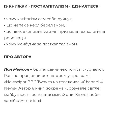
ІЗ КНИЖКИ «ПОСТКАПІТАЛІЗМ» ДІЗНАЄТЕСЯ:
▪ чому капіталізм сам себе руйнує,
▪ що не так з неолібералізмом,
▪ до яких економічних змін призвела технологічна
революція,
▪ чому майбутнє за посткапіталізмом.
ПРО АВТОРА
Пол Мейсо
н
– британський економіст і журналіст.
Раніше працював редактором у програмі
«Newsnight BBC Two» та на телеканалі «Channel 4
News». Автор 6 книг, зокрема «Зрозуміле світле
майбутнє», «Посткапіталізм», «Зрив. Кінець доби
жадібності» та інші.