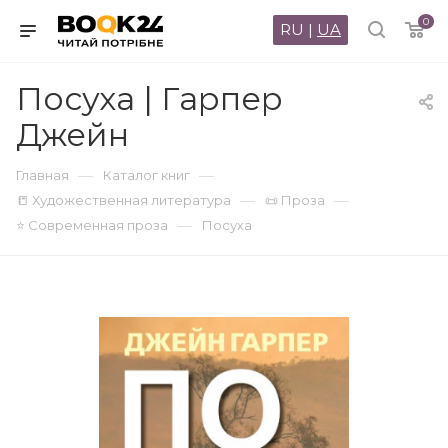
0
RU
|
UA
Посуха | Гарпер
Джейн
—
—
Главная
Каталог книг
—
—
📒 Художественная литература
📜 Проза
—
⭐ Современная проза
Посуха