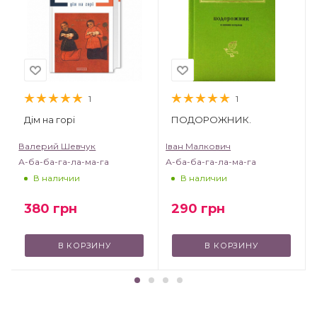
1
1
Дім на горі
ПОДОРОЖНИК.
Валерий Шевчук
Іван Малкович
А-ба-ба-га-ла-ма-га
А-ба-ба-га-ла-ма-га
В наличии
В наличии
380
грн
290
грн
В КОРЗИНУ
В КОРЗИНУ