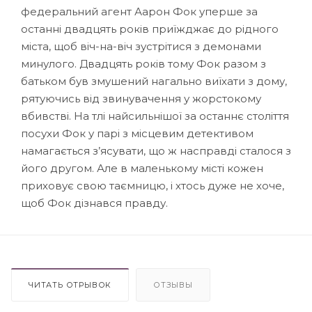
федеральний агент Аарон Фок уперше за
останні двадцять років приїжджає до рідного
міста, щоб віч-на-віч зустрітися з демонами
минулого. Двадцять років тому Фок разом з
батьком був змушений нагально виїхати з дому,
рятуючись від звинувачення у жорстокому
вбивстві. На тлі найсильнішої за останнє століття
посухи Фок у парі з місцевим детективом
намагається з’ясувати, що ж насправді сталося з
його другом. Але в маленькому місті кожен
приховує свою таємницю, і хтось дуже не хоче,
щоб Фок дізнався правду.
ЧИТАТЬ ОТРЫВОК
ОТЗЫВЫ