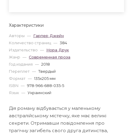
Характеристики
Авторы
—
Гарпер Джейн
Количество страниц
—
384
Издательство
—
Нора Друк
Жанр
—
Современная проза
Год издания
—
2018
Переплет
—
Твердый
Формат
—
135x205 мм
ISBN
—
978-966-688-035-5
Язык
—
Украинский
Дія роману відбувається у маленькому
австралійському містечку, яке має великі
секрети. Отримавши повідомлення про
трагічну загибель свого друга дитинства,