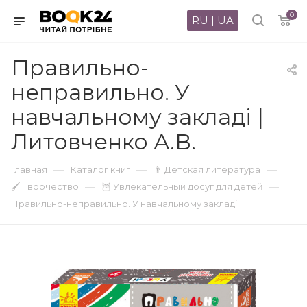
0
RU
|
UA
Правильно-
неправильно. У
навчальному закладі |
Литовченко А.В.
—
—
—
Главная
Каталог книг
👨 Детская литература
—
—
🖌 Творчество
🦉 Увлекательный досуг для детей
Правильно-неправильно. У навчальному закладі