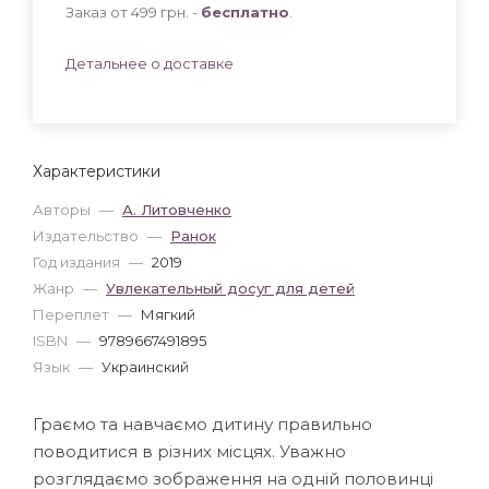
Заказ от 499 грн. -
бесплатно
.
Детальнее о доставке
Характеристики
Авторы
—
А. Литовченко
Издательство
—
Ранок
Год издания
—
2019
Жанр
—
Увлекательный досуг для детей
Переплет
—
Мягкий
ISBN
—
9789667491895
Язык
—
Украинский
Граємо та навчаємо дитину правильно
поводитися в різних місцях. Уважно
розглядаємо зображення на одній половинці