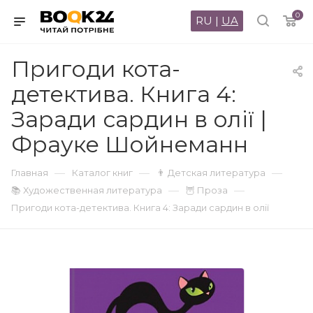
0
RU
|
UA
Пригоди кота-
детектива. Книга 4:
Заради сардин в олії |
Фрауке Шойнеманн
—
—
—
Главная
Каталог книг
👨 Детская литература
—
—
📚 Художественная литература
🦉 Проза
Пригоди кота-детектива. Книга 4: Заради сардин в олії