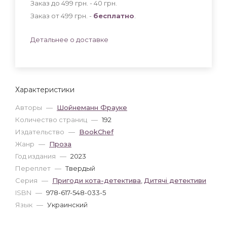
Заказ до 499 грн. - 40
грн
.
Заказ от 499 грн. -
бесплатно
.
Детальнее о доставке
Характеристики
Авторы
—
Шойнеманн Фрауке
Количество страниц
—
192
Издательство
—
BookChef
Жанр
—
Проза
Год издания
—
2023
Переплет
—
Твердый
Серия
—
Пригоди кота-детектива
,
Дитячі детективи
ISBN
—
978-617-548-033-5
Язык
—
Украинский