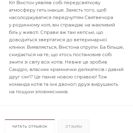
Кіт Вінстон уявляв собі передсвяткову
атмосферу геть інакше. Замість того, щоб
насолоджуватися передчуттям Святвечора
у родинному колі, він страждає на жахливий
біль у животі. Справи аж такі кепські, що
доводиться звертатися до ветеринарної
клініки. Виявляється, Вінстона отруїли. Ба більше,
скидається на те, що хтось постановив собі
зжити зі світу всіх котів. Невже це зробив
Сандро, власник крамнички делікатесів і давній
друг сім’ї? Це пахне новою справою! Тож
команда котів та їхні двоногі друзі вирушають
на пошуки зловмисників.
ЧИТАТЬ ОТРЫВОК
ОТЗЫВЫ