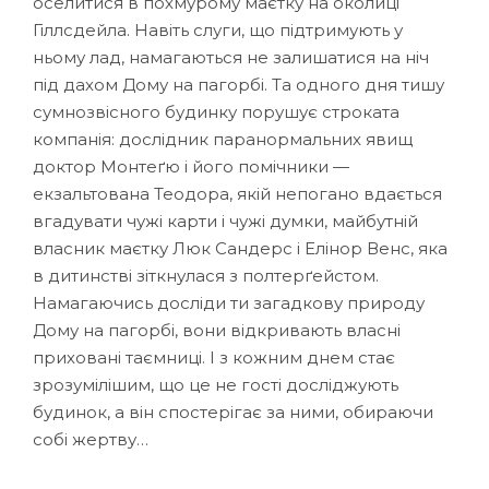
оселитися в похмурому маєтку на околиці
Гіллсдейла. Навіть слуги, що підтримують у
ньому лад, намагаються не залишатися на ніч
під дахом Дому на пагорбі. Та одного дня тишу
сумнозвісного будинку порушує строката
компанія: дослідник паранормальних явищ
доктор Монтеґю і його помічники —
екзальтована Теодора, якій непогано вдається
вгадувати чужі карти і чужі думки, майбутній
власник маєтку Люк Сандерс і Елінор Венс, яка
в дитинстві зіткнулася з полтерґейстом.
Намагаючись досліди ти загадкову природу
Дому на пагорбі, вони відкривають власні
приховані таємниці. І з кожним днем стає
зрозумілішим, що це не гості досліджують
будинок, а він спостерігає за ними, обираючи
собі жертву…