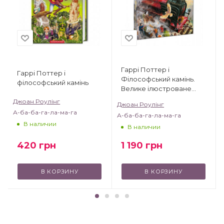
Гаррі Поттер і
Гаррі Поттер і
Філософський камінь.
філософський камінь
Велике ілюстроване
видання
Джоан Роулінг
Джоан Роулінг
А-ба-ба-га-ла-ма-га
А-ба-ба-га-ла-ма-га
В наличии
В наличии
420
грн
1 190
грн
В КОРЗИНУ
В КОРЗИНУ