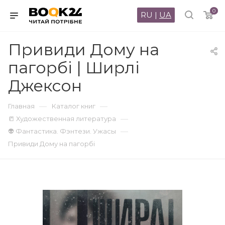
0
RU
|
UA
Привиди Дому на
пагорбі | Ширлі
Джексон
—
—
Главная
Каталог книг
—
📒 Художественная литература
—
👽 Фантастика. Фэнтези. Ужасы
Привиди Дому на пагорбі