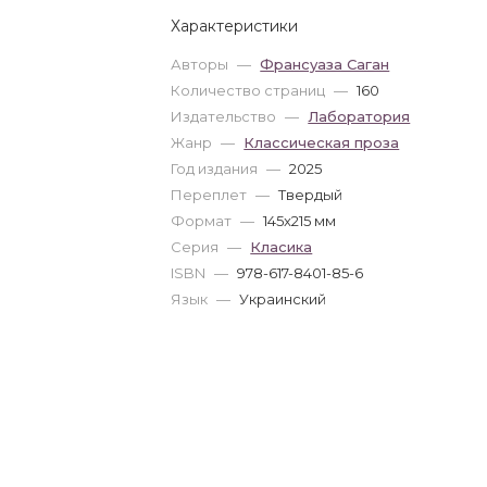
Характеристики
Авторы
—
Франсуаза Саган
Количество страниц
—
160
Издательство
—
Лаборатория
Жанр
—
Классическая проза
Год издания
—
2025
Переплет
—
Твердый
Формат
—
145x215 мм
Серия
—
Класика
ISBN
—
978-617-8401-85-6
Язык
—
Украинский