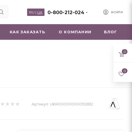
0-800-212-024
RU
|
UA
ВОЙТИ
КАК ЗАКАЗАТЬ
О КОМПАНИИ
БЛОГ
0
е
0
Артикул:
UKR000000000112692