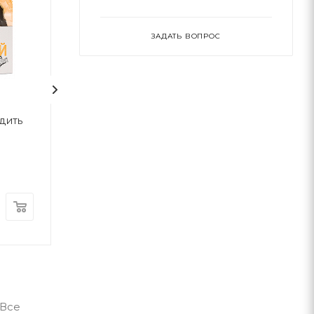
ЗАДАТЬ ВОПРОС
одить
Портрет Доріана Ґрея
Любий друг
Оскар Вайлд
Мопассан Ги д
Фолио
Фолио
В наличии
В наличии
390
грн
480
грн
 Все