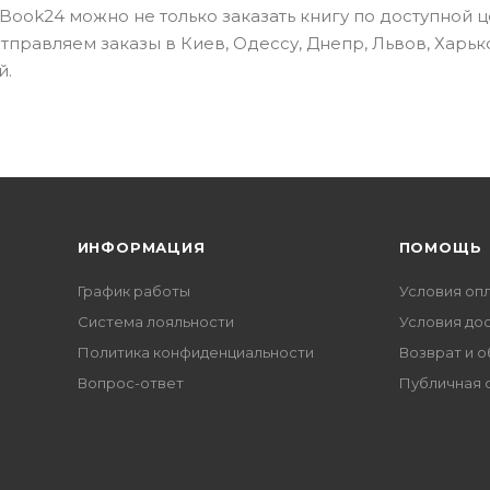
ook24 можно не только заказать книгу по доступной це
правляем заказы в Киев, Одессу, Днепр, Львов, Харьк
й.
ИНФОРМАЦИЯ
ПОМОЩЬ
График работы
Условия оп
Система лояльности
Условия до
Политика конфиденциальности
Возврат и 
Вопрос-ответ
Публичная 