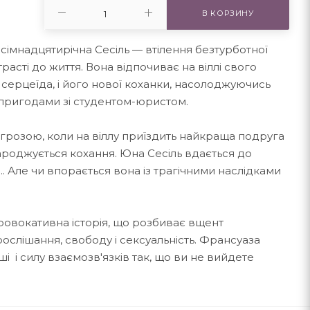
В КОРЗИНУ
 сімнадцятирічна Сесіль — втілення безтурботної
трасті до життя. Вона відпочиває на віллі свого
серцеїда, і його нової коханки, насолоджуючись
пригодами зі студентом-юристом.
загрозою, коли на віллу приїздить найкраща подруга
 зароджується кохання. Юна Сесіль вдається до
... Але чи впорається вона із трагічними наслідками
ровокативна історія, що розбиває вщент
ослішання, свободу і сексуальність. Франсуаза
і і силу взаємозв'язків так, що ви не вийдете