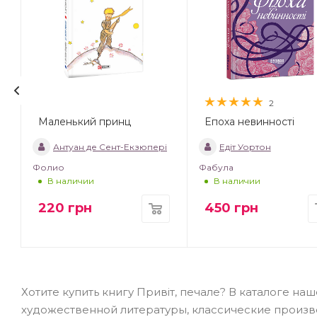
2
Маленький принц
Епоха невинності
т
Антуан де Сент-Екзюпері
Едіт Уортон
Фолио
Фабула
В наличии
В наличии
220
грн
450
грн
Хотите купить книгу Привіт, печале? В каталоге н
художественной литературы, классические произв