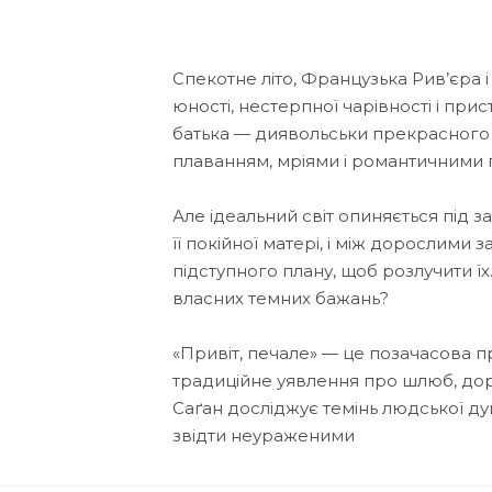
Спекотне літо, Французька Рив’єра і
юності, нестерпної чарівності і прис
батька — диявольськи прекрасного 
плаванням, мріями і романтичними 
Але ідеальний світ опиняється під 
її покійної матері, і між дорослими
підступного плану, щоб розлучити їх
власних темних бажань?
«Привіт, печале» — це позачасова п
традиційне уявлення про шлюб, дор
Саґан досліджує темінь людської душ
звідти неураженими