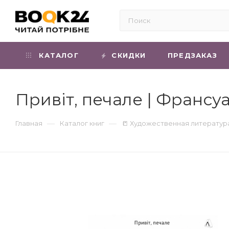
КАТАЛОГ
СКИДКИ
ПРЕДЗАКАЗ
Привіт, печале | Франсу
—
—
Главная
Каталог книг
📒 Художественная литератур