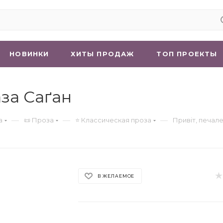
НОВИНКИ
ХИТЫ ПРОДАЖ
ТОП ПРОЕКТЫ
аза Саґан
—
—
—
а
📜 Проза
⭐ Классическая проза
Привіт, печал
В ЖЕЛАЕМОЕ