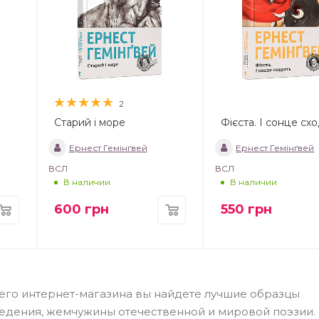
2
Старий і море
Фієста. І сонце сх
Ернест Гемінґвей
Ернест Гемінґвей
ВСЛ
ВСЛ
В наличии
В наличии
600
грн
550
грн
ашего интернет-магазина вы найдете лучшие образцы
едения, жемчужины отечественной и мировой поэзии.