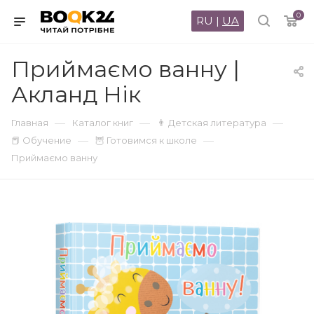
0
RU
|
UA
Приймаємо ванну |
Акланд Нік
—
—
—
Главная
Каталог книг
👨 Детская литература
—
—
📕 Обучение
🦉 Готовимся к школе
Приймаємо ванну