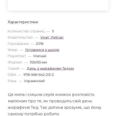
Характеристики
Количество страниц
—
5
Издательство
—
Vivat, Pelican
Год издания
—
2018
Жанр
—
Готовимся к школе
Переплет
—
Мягкий
Формат
—
155x155 мм
Серия
—
День з жирафеням Тедом
ISBN
—
978-966-942-213-2
Язык
—
Украинский
Ця мила і смішна серія книжок розповість
малюкам про те, як проводить свій день
жирафеня Тед. Так дитина зрозуміє, що йому
самому потрібно робити.