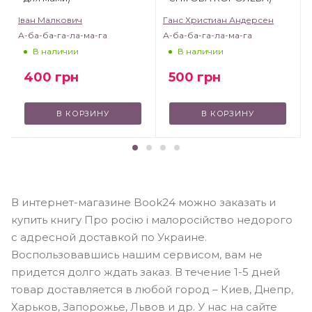
Іван Малкович
Ганс Христиан Андерсен
А-ба-ба-га-ла-ма-га
А-ба-ба-га-ла-ма-га
В наличии
В наличии
400
грн
500
грн
В КОРЗИНУ
В КОРЗИНУ
В интернет-магазине Book24 можно заказать и
купить книгу Про росію і малоросійство недорого
с адресной доставкой по Украине.
Воспользовавшись нашим сервисом, вам не
придется долго ждать заказ. В течение 1-5 дней
товар доставляется в любой город – Киев, Днепр,
Харьков, Запорожье, Львов и др. У нас на сайте