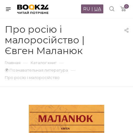
0
RU
|
UA
Про росію і
малоросійство |
Євген Маланюк
—
—
Главная
Каталог книг
—
🌍 Познавательная литература
Про росію і малоросійство