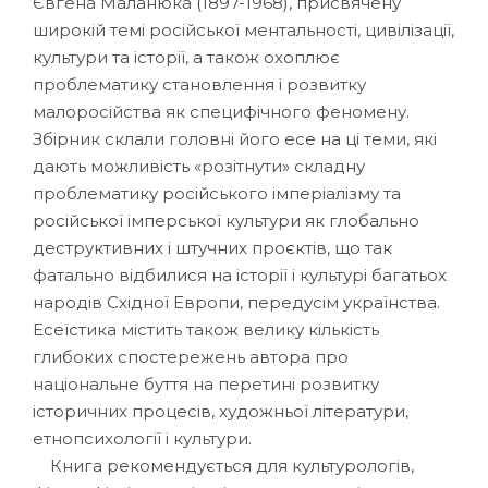
Євгена Маланюка (1897-1968), присвячену
широкій темі російської ментальності, цивілізації,
культури та історії, а також охоплює
проблематику становлення і розвитку
малоросійства як специфічного феномену.
Збірник склали головні його есе на ці теми, які
дають можливість «розітнути» складну
проблематику російського імперіалізму та
російської імперської культури як глобально
деструктивних і штучних проєктів, що так
фатально відбилися на історії і культурі багатьох
народів Східної Европи, передусім українства.
Есеїстика містить також велику кількість
глибоких спостережень автора про
національне буття на перетині розвитку
історичних процесів, художньої літератури,
етнопсихології і культури.
Книга рекомендується для культурологів,