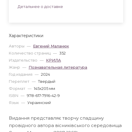
Детальнее о доставке
Характеристики
Авторы
—
Евгений Маланюк
Количество страниц
—
352
Издательство
—
КРИЛА
Жанр
—
Познавательная литература
Год издания
—
2024
Переплет
—
Твердый
Формат
—
145x205 мм
ISBN
—
978-617-7916-42-9
Язык
—
Украинский
Видання представляє творчу спадщину
провідного автора вісниківського середовища