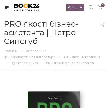
0
RU
|
UA
PRO якості бізнес-
асистента | Петро
Синєгуб
—
—
Главная
Каталог книг
—
🌍 Познавательная литература
📊 Бизнес. Психология
—
—
🦉 Бизнес-книги
PRO якості бізнес-асистента