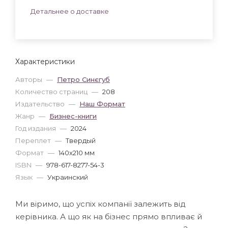
Детальнее о доставке
Характеристики
Авторы
—
Петро Синєгуб
Количество страниц
—
208
Издательство
—
Наш Формат
Жанр
—
Бизнес-книги
Год издания
—
2024
Переплет
—
Твердый
Формат
—
140x210 мм
ISBN
—
978-617-8277-54-3
Язык
—
Украинский
Ми віримо, що успіх компанії залежить від
керівника. А що як на бізнес прямо впливає й