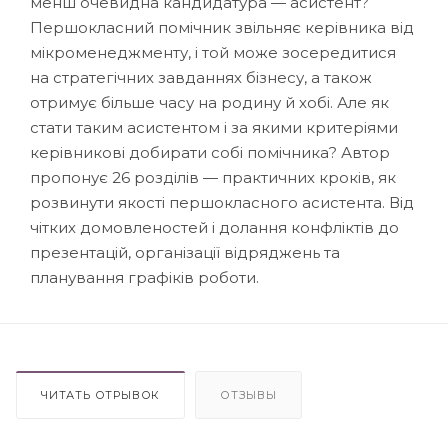
менш очевидна кандидатура — асистент?
Першокласний помічник звільняє керівника від
мікроменеджменту, і той може зосередитися
на стратегічних завданнях бізнесу, а також
отримує більше часу на родину й хобі. Але як
стати таким асистентом і за якими критеріями
керівникові добирати собі помічника? Автор
пропонує 26 розділів — практичних кроків, як
розвинути якості першокласного асистента. Від
чітких домовленостей і долання конфліктів до
презентацій, організації відряджень та
планування графіків роботи.
ЧИТАТЬ ОТРЫВОК
ОТЗЫВЫ