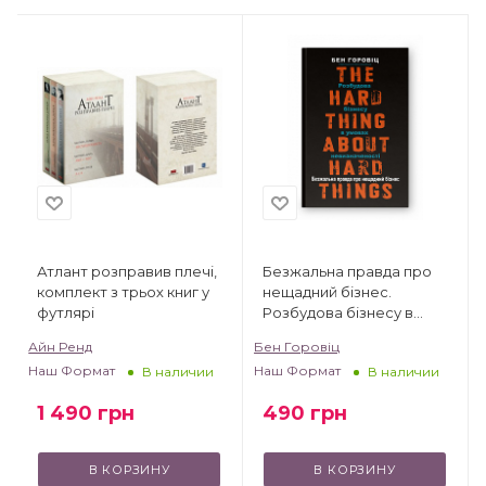
Атлант розправив плечі,
Безжальна правда про
комплект з трьох книг у
нещадний бізнес.
футлярі
Розбудова бізнесу в
умовах невизначеності
Айн Ренд
Бен Горовіц
Наш Формат
Наш Формат
В наличии
В наличии
1 490
грн
490
грн
В КОРЗИНУ
В КОРЗИНУ