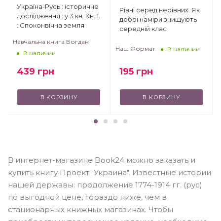
Україна-Русь : історичне
Рівні серед нерівних. Як
дослідження : у 3 кн. Кн. 1.
добрі наміри знищують
: Споконвічна земля
середній клас
Навчальна книга Богдан
Наш Формат
В наличии
В наличии
439
грн
195
грн
В КОРЗИНУ
В КОРЗИНУ
В интернет-магазине Book24 можно заказать и
купить книгу Проект "Украина". Известные истории
нашей державы: продолжение 1774-1914 гг. (рус)
по выгодной цене, гораздо ниже, чем в
стационарных книжных магазинах. Чтобы