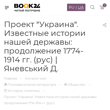
0
RU
|
UA
Проект "Украина".
Известные истории
нашей державы:
продолжение 1774-
1914 гг. (рус) |
Яневський Д.
—
—
Главная
Каталог книг
—
—
🌍 Познавательная литература
🌐 Общество
—
🦉 История, политика
Проект "Украина". Известные истории нашей державы:
продолжение 1774-1914 гг. (рус)