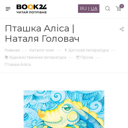
0
RU
|
UA
Пташка Аліса |
Наталя Головач
—
—
—
Главная
Каталог книг
👨 Детская литература
—
—
📚 Художественная литература
🦉 Проза
Пташка Аліса