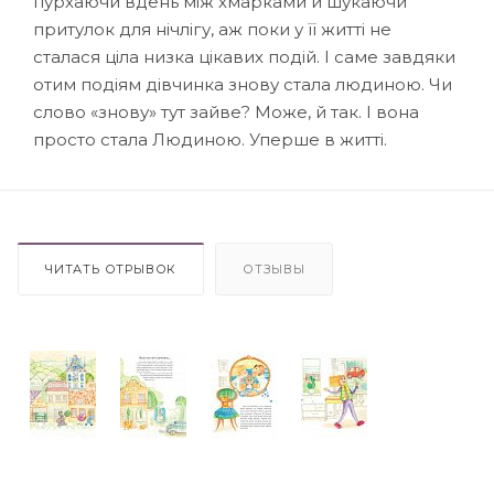
пурхаючи вдень між хмарками й шукаючи
притулок для нічлігу, аж поки у її житті не
сталася ціла низка цікавих подій. І саме завдяки
отим подіям дівчинка знову стала людиною. Чи
слово «знову» тут зайве? Може, й так. І вона
просто стала Людиною. Уперше в житті.
ЧИТАТЬ ОТРЫВОК
ОТЗЫВЫ