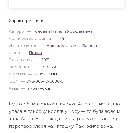
Характеристики
Авторы
—
Головач Наталя Ярославівна
Количество страниц
—
48
Издательство
—
Навчальна книга Богдан
Жанр
—
Проза
Год издания
—
2021
Переплет
—
Твердый
Формат
—
220x290 мм
ISBN
—
978-966-10-6686-0
Язык
—
Украинский
Була собі маленька дівчинка Аліса. Ні, не та, що
упала в глибоку кролячу нору — то була зовсім
інша Аліса. Наша ж дівчинка (так уже сталося)
перетворилася на... пташку. Так і жила вона,