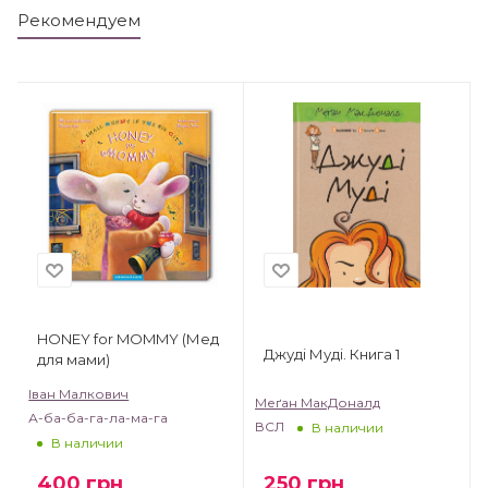
Рекомендуем
HONEY for MOMMY (Мед
Джуді Муді. Книга 1
для мами)
Іван Малкович
Меґан МакДоналд
А-ба-ба-га-ла-ма-га
ВСЛ
В наличии
В наличии
250
грн
400
грн