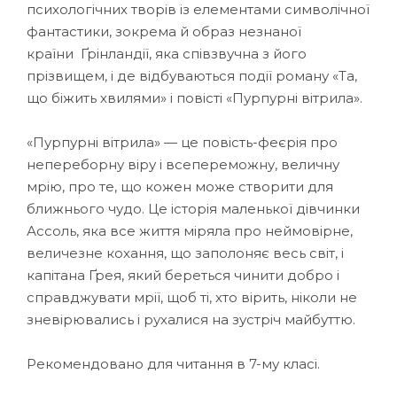
психологічних творів із елементами символічної
фантастики, зокрема й образ незнаної
країни Ґрінландії, яка співзвучна з його
прізвищем, і де відбуваються події роману «Та,
що біжить хвилями» і повісті «Пурпурні вітрила».
«Пурпурні вітрила» — це повість-феєрія про
непереборну віру і всепереможну, величну
мрію, про те, що кожен може створити для
ближнього чудо. Це історія маленької дівчинки
Ассоль, яка все життя міряла про неймовірне,
величезне кохання, що заполоняє весь світ, і
капітана Ґрея, який береться чинити добро і
справджувати мрії, щоб ті, хто вірить, ніколи не
зневірювались і рухалися на зустріч майбуттю.
Рекомендовано для читання в 7-му класі.