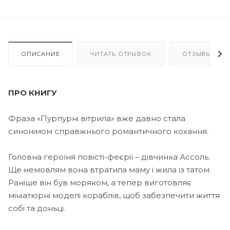
ОПИСАНИЕ
ЧИТАТЬ ОТРЫВОК
ОТЗЫВЫ
ПРО КНИГУ
Фраза «Пурпурні вітрила» вже давно стала
синонімом справжнього романтичного кохання.
Головна героїня повісті-феєрії – дівчинка Ассоль.
Ще немовлям вона втратила маму і жила із татом.
Раніше він був моряком, а тепер виготовляє
мініатюрні моделі кораблів, щоб забезпечити життя
собі та доньці.