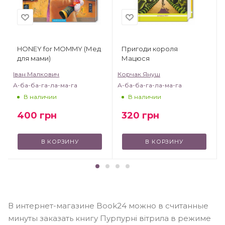
HONEY for MOMMY (Мед
Пригоди короля
для мами)
Мацюся
Іван Малкович
Корчак Януш
А-ба-ба-га-ла-ма-га
А-ба-ба-га-ла-ма-га
В наличии
В наличии
400
грн
320
грн
В КОРЗИНУ
В КОРЗИНУ
В интернет-магазине Book24 можно в считанные
минуты заказать книгу Пурпурні вітрила в режиме