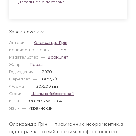
Детальнее о доставке
Характеристики
Авторы
—
Олександр Ґрін
Количество страниц
—
96
Издательство
—
BookChef
Жанр
—
Проза
Год издания
—
2020
Переплет
—
Твердый
Формат
—
130x200 мм
Серия
—
Шкільна бiблiотека 1
ISBN
—
978-617-7561-38-4
Язык
—
Украинский
Олександр Ґрін — письменник-неоромантик, з-
під пера якого вийшло чимало філософсько-