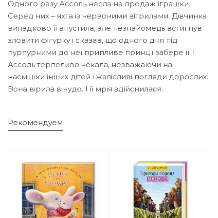
Одного разу Ассоль несла на продаж іграшки.
Серед них – яхта із червоними вітрилами. Дівчинка
випадково її впустила, але незнайомець встигнув
зловити фігурку і сказав, що одного дня під
пурпурними до неї припливе принц і забере її. І
Ассоль терпеливо чекала, незважаючи на
насмішки інших дітей і жалісливі погляди дорослих.
Вона вірила в чудо. І її мрія здійснилася.
Рекомендуем