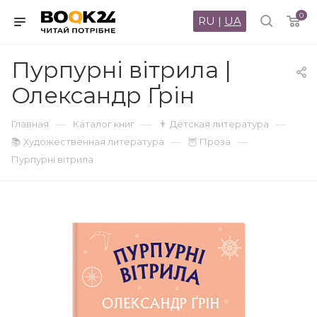
0
RU
|
UA
Пурпурні вітрила |
Олександр Ґрін
—
—
—
Главная
Каталог книг
👨 Детская литература
—
—
📚 Художественная литература
🦉 Проза
Пурпурні вітрила