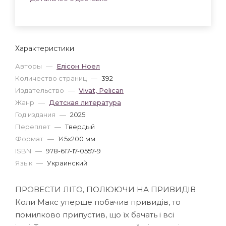
Характеристики
Авторы
—
Елісон Ноел
Количество страниц
—
392
Издательство
—
Vivat, Pelican
Жанр
—
Детская литература
Год издания
—
2025
Переплет
—
Твердый
Формат
—
145x200 мм
ISBN
—
978-617-17-0557-9
Язык
—
Украинский
ПРОВЕСТИ ЛІТО, ПОЛЮЮЧИ НА ПРИВИДІВ
Коли Макс уперше побачив привидів, то
помилково припустив, що їх бачать і всі