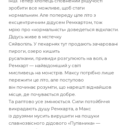
інші. Тепер хлопець сповнений рішучості
зробити все можливе, щоб стати
нормальним. Але попереду ціле літо з
ексцентричним дідусем Ремхартом, тож
мрію про «нормальність» доведеться відкласти.
Дідусь живе в містечку
Сяйвопіль. У пекарнях тут продають зачаровані
пироги, озеро кишить
русалками, привиди розгулюють на волі, а
Ремхарт — найвідоміший у світі
мисливець на монстрів. Максу потрібно лише
пережити це літо, але поступово
він починає розуміти, що нарешті віднайшов
місце, де почувається добре.
Та раптово усе змінюється. Сили потойбіччя
викрадають душу Ремхарта, а Макс
із друзями мусить вирушити на пошуки
славнозвісного дідового «Путівника» —