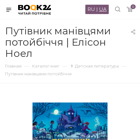
0
RU
|
UA
Путівник манівцями
потойбіччя | Елісон
Ноел
—
—
—
Главная
Каталог книг
👨 Детская литература
Путівник манівцями потойбіччя