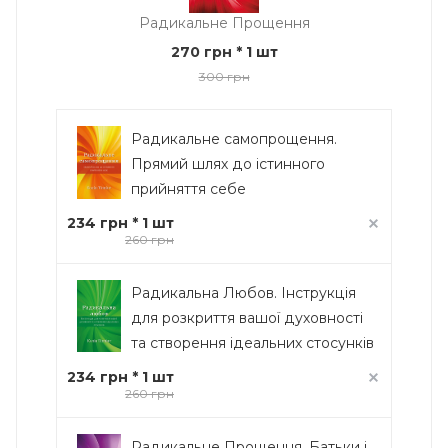
Радикальне Прощення
270 грн
* 1 шт
300 грн
Радикальне самопрощення.
Прямий шлях до істинного
прийняття себе
234 грн * 1 шт
260 грн
Радикальна Любов. Інструкція
для розкриття вашої духовності
та створення ідеальних стосунків
234 грн * 1 шт
260 грн
Радикальне Прощення. Батьки і