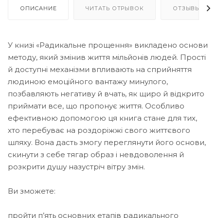
ОПИСАНИЕ
ЧИТАТЬ ОТРЫВОК
ОТЗЫВЫ
У книзі «Радикальне прощення» викладено основи
методу, який змінив життя мільйонів людей. Прості
й доступні механізми впливають на сприйняття
людиною емоційного вантажу минулого,
позбавляють негативу й вчать, як щиро й відкрито
приймати все, що пропонує життя. Особливо
ефективною допомогою ця книга стане для тих,
хто перебуває на роздоріжжі свого життєвого
шляху. Вона дасть змогу переглянути його основи,
скинути з себе тягар образ і невдоволення й
розкрити душу назустріч вітру змін.
Ви зможете:
пройти п’ять основних етапів радикального