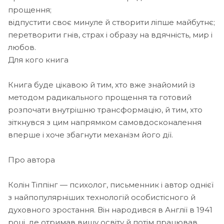
прощення;
відпустити своє минуле й створити ліпше майбутнє;
перетворити гнів, страх і образу на вдячність, мир і
любов.
Для кого книга
Книга буде цікавою й тим, хто вже знайомий із
методом радикального прощення та готовий
розпочати внутрішню трансформацію, й тим, хто
зіткнувся з цим напрямком самовдосконалення
вперше і хоче збагнути механізм його дії.
Про автора
Колін Тіппінг — психолог, письменник і автор однієї
з найпопулярніших технологій особистісного й
духовного зростання. Він народився в Англії в 1941
році, де отримав вищу освіту й потім працював