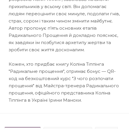
прихильників у всьому світі. Він допомагає
людям переоцінити своє минуле, подолати гнів,
страх, сором і таким чином змінити майбутнє.
Автор пропонує п’ять основних етапів
Радикального Прощення й докладно пояснює,
як завдяки їм позбутися архетипу жертви та
зробити своє життя досконалим.
Кожен, хто придбає книгу Коліна Тіппінга
"Радикальне прощення", отримає бонус — QR-
код на безкоштовний курс "З чого розпочати
прощення" від Майстра-тренера Радикального
прощення, офіційного представника Коліна
Тіппінга в Україні Ірини Манохи.