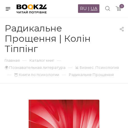
0
RU
|
UA
Радикальне
Прощення | Колін
Тіппінг
—
—
Главная
Каталог книг
—
🌍 Познавательная литература
📊 Бизнес. Психология
—
—
🦉 Книги по психологии
Радикальне Прощення