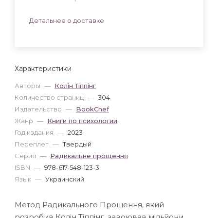
Детальнее о доставке
Характеристики
Авторы
—
Колін Тіппінг
Количество страниц
—
304
Издательство
—
BookChef
Жанр
—
Книги по психологии
Год издания
—
2023
Переплет
—
Твердый
Серия
—
Радикальне прощення
ISBN
—
978-617-548-123-3
Язык
—
Украинский
Метод Радикального Прощення, який
розробив Колін Тіппінг, завоював мільйони