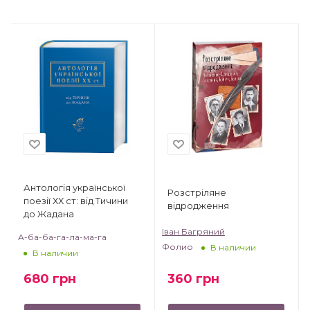
Антологія української
Розстріляне
поезії ХХ ст: від Тичини
відродження
до Жадана
Іван Багряний
А-ба-ба-га-ла-ма-га
Фолио
В наличии
В наличии
360
грн
680
грн