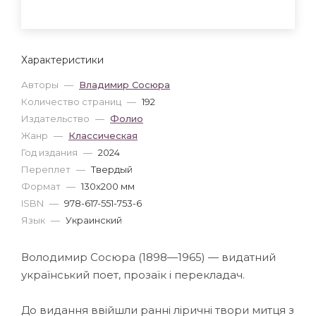
Характеристики
Авторы
—
Владимир Сосюра
Количество страниц
—
192
Издательство
—
Фолио
Жанр
—
Классическая
Год издания
—
2024
Переплет
—
Твердый
Формат
—
130x200 мм
ISBN
—
978-617-551-753-6
Язык
—
Украинский
Володимир Сосюра (1898—1965) — видатний
український поет, прозаїк і перекладач.
До видання ввійшли ранні ліричні твори митця з