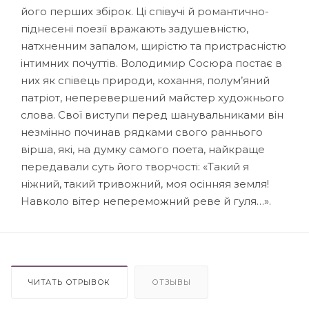
його перших збірок. Ці співучі й романтично-
піднесені поезії вражають задушевністю,
натхненним запалом, щирістю та пристрасністю
інтимних почуттів. Володимир Сосюра постає в
них як співець природи, кохання, полум’яний
патрiот, неперевершений майстер художнього
слова. Свої виступи перед шанувальниками він
незмінно починав рядками свого раннього
вірша, які, на думку самого поета, найкраще
передавали суть його творчості: «Такий я
ніжний, такий тривожний, моя осінняя земля!
Навколо вітер непереможний реве й гуля…».
ЧИТАТЬ ОТРЫВОК
ОТЗЫВЫ