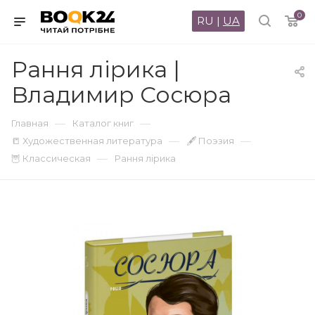
0
RU
|
UA
Рання лірика |
Владимир Сосюра
—
—
Главная
Каталог книг
—
—
📒 Художественная литература
🖋 Поэзия
—
🦉 Классическая
Рання лірика