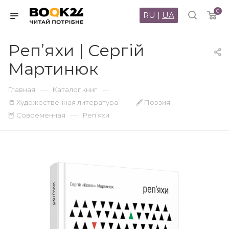
0
RU
|
UA
Реп’яхи | Сергій
Мартинюк
—
—
Главная
Каталог книг
—
—
📒 Художественная литература
🖋 Поэзия
—
🦉 Современная
Реп’яхи