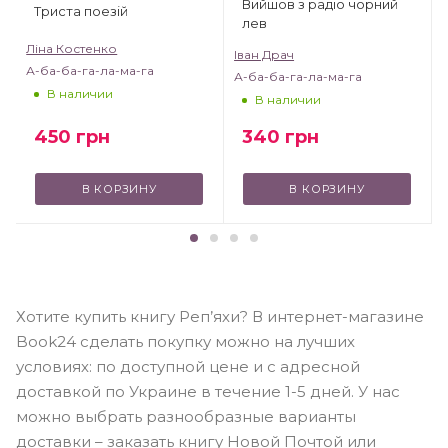
Вийшов з радіо чорний
Триста поезій
лев
Ліна Костенко
Іван Драч
А-ба-ба-га-ла-ма-га
А-ба-ба-га-ла-ма-га
В наличии
В наличии
450
грн
340
грн
В КОРЗИНУ
В КОРЗИНУ
Хотите купить книгу Реп’яхи? В интернет-магазине
Book24 сделать покупку можно на лучших
условиях: по доступной цене и с адресной
доставкой по Украине в течение 1-5 дней. У нас
можно выбрать разнообразные варианты
доставки – заказать книгу Новой Почтой или