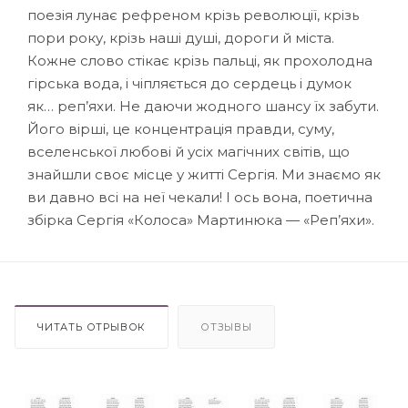
поезія лунає рефреном крізь революції, крізь
пори року, крізь наші душі, дороги й міста.
Кожне слово стікає крізь пальці, як прохолодна
гірська вода, і чіпляється до сердець і думок
як… реп’яхи. Не даючи жодного шансу їх забути.
Його вірші, це концентрація правди, суму,
вселенської любові й усіх магічних світів, що
знайшли своє місце у житті Сергія. Ми знаємо як
ви давно всі на неї чекали! І ось вона, поетична
збірка Сергія «Колоса» Мартинюка — «Реп’яхи».
ЧИТАТЬ ОТРЫВОК
ОТЗЫВЫ