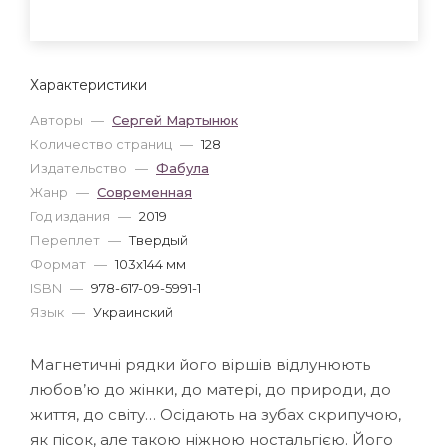
Характеристики
Авторы
—
Сергей Мартынюк
Количество страниц
—
128
Издательство
—
Фабула
Жанр
—
Современная
Год издания
—
2019
Переплет
—
Твердый
Формат
—
103x144 мм
ISBN
—
978-617-09-5991-1
Язык
—
Украинский
Магнетичні рядки його віршів відлунюють
любов’ю до жінки, до матері, до природи, до
життя, до світу… Осідають на зубах скрипучою,
як пісок, але такою ніжною ностальгією. Його