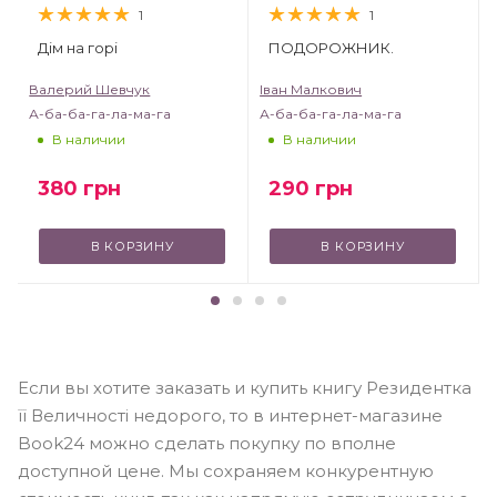
1
1
Дім на горі
ПОДОРОЖНИК.
Валерий Шевчук
Іван Малкович
А-ба-ба-га-ла-ма-га
А-ба-ба-га-ла-ма-га
В наличии
В наличии
380
грн
290
грн
В КОРЗИНУ
В КОРЗИНУ
Если вы хотите заказать и купить книгу Резидентка
її Величності недорого, то в интернет-магазине
Book24 можно сделать покупку по вполне
доступной цене. Мы сохраняем конкурентную