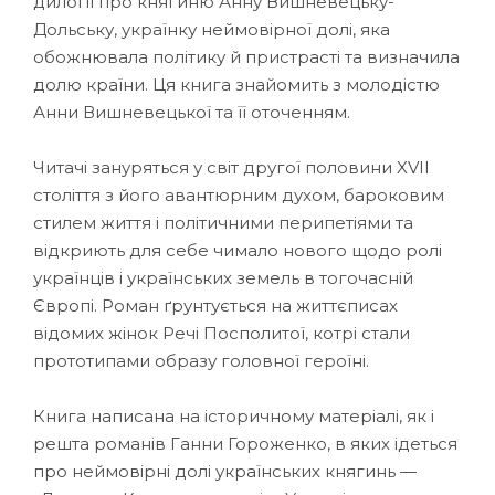
дилогії про княгиню Анну Вишневецьку-
Дольську, українку неймовірної долі, яка
обожнювала політику й пристрасті та визначила
долю країни. Ця книга знайомить з молодістю
Анни Вишневецької та її оточенням.
Читачі зануряться у світ другої половини XVII
століття з його авантюрним духом, бароковим
стилем життя і політичними перипетіями та
відкриють для себе чимало нового щодо ролі
українців і українських земель в тогочасній
Європі. Роман ґрунтується на життєписах
відомих жінок Речі Посполитої, котрі стали
прототипами образу головної героїні.
Книга написана на історичному матеріалі, як і
решта романів Ганни Гороженко, в яких ідеться
про неймовірні долі українських княгинь —