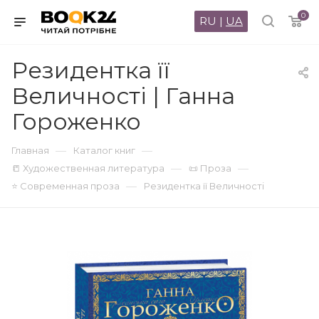
0
RU
|
UA
Резидентка її
Величності | Ганна
Гороженко
—
—
Главная
Каталог книг
—
—
📒 Художественная литература
📜 Проза
—
⭐ Современная проза
Резидентка її Величності