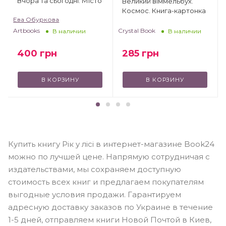
Вчора та сьогодні. Місто
Великий віммельбух.
Космос. Книга-картонка
Ева Обуркова
Crystal Book
Artbooks
В наличии
В наличии
285
грн
400
грн
В КОРЗИНУ
В КОРЗИНУ
Купить книгу Рік у лісі в интернет-магазине Book24
можно по лучшей цене. Напрямую сотрудничая с
издательствами, мы сохраняем доступную
стоимость всех книг и предлагаем покупателям
выгодные условия продажи. Гарантируем
адресную доставку заказов по Украине в течение
1-5 дней, отправляем книги Новой Почтой в Киев,