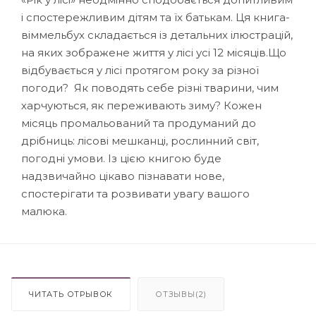
і спостережливим дітям та їх батькам. Ця книга-
віммельбух складається із детальних ілюстрацій,
на яких зображене життя у лісі усі 12 місяців.Що
відбувається у лісі протягом року за різної
погоди? Як поводять себе різні тварини, чим
харчуються, як переживають зиму? Кожен
місяць промальований та продуманий до
дрібниць: лісові мешканці, рослинний світ,
погодні умови. Із цією книгою буде
надзвичайно цікаво пізнавати нове,
спостерігати та розвивати увагу вашого
малюка.
ЧИТАТЬ ОТРЫВОК
ОТЗЫВЫ(2)