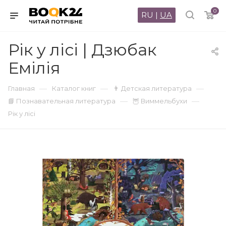
0
RU
|
UA
Рік у лісі | Дзюбак
Емілія
—
—
—
Главная
Каталог книг
👨 Детская литература
—
—
📘 Познавательная литература
🦉 Виммельбухи
Рік у лісі