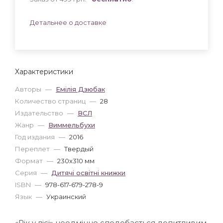
Детальнее о доставке
Характеристики
Авторы
—
Емілія Дзюбак
Количество страниц
—
28
Издательство
—
ВСЛ
Жанр
—
Виммельбухи
Год издания
—
2016
Переплет
—
Твердый
Формат
—
230x310 мм
Серия
—
Дитячі освітні книжки
ISBN
—
978-617-679-278-9
Язык
—
Украинский
«Рік у лісі» неодмінно сподобається допитливим