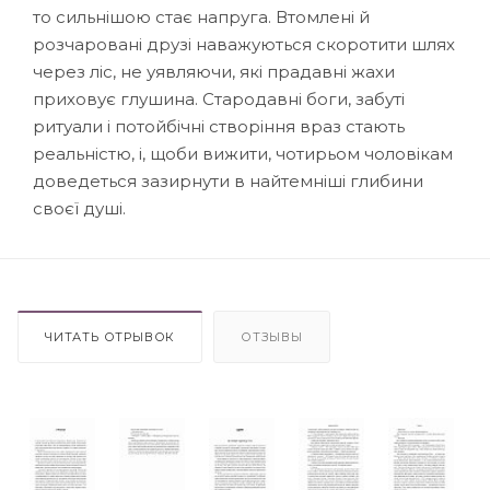
то сильнішою стає напруга. Втомлені й
розчаровані друзі наважуються скоротити шлях
через ліс, не уявляючи, які прадавні жахи
приховує глушина. Стародавні боги, забуті
ритуали і потойбічні створіння враз стають
реальністю, і, щоби вижити, чотирьом чоловікам
доведеться зазирнути в найтемніші глибини
своєї душі.
ЧИТАТЬ ОТРЫВОК
ОТЗЫВЫ