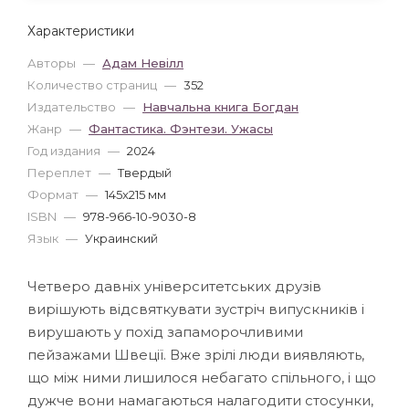
Характеристики
Авторы
—
Адам Невілл
Количество страниц
—
352
Издательство
—
Навчальна книга Богдан
Жанр
—
Фантастика. Фэнтези. Ужасы
Год издания
—
2024
Переплет
—
Твердый
Формат
—
145x215 мм
ISBN
—
978-966-10-9030-8
Язык
—
Украинский
Четверо давніх університетських друзів
вирішують відсвяткувати зустріч випускників і
вирушають у похід запаморочливими
пейзажами Швеції. Вже зрілі люди виявляють,
що між ними лишилося небагато спільного, і що
дужче вони намагаються налагодити стосунки,