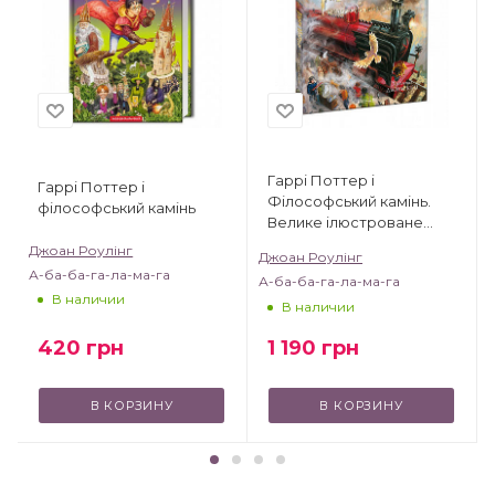
Гаррі Поттер і
Гаррі Поттер і
Філософський камінь.
філософський камінь
Велике ілюстроване
видання
Джоан Роулінг
Джоан Роулінг
А-ба-ба-га-ла-ма-га
А-ба-ба-га-ла-ма-га
В наличии
В наличии
420
грн
1 190
грн
В КОРЗИНУ
В КОРЗИНУ