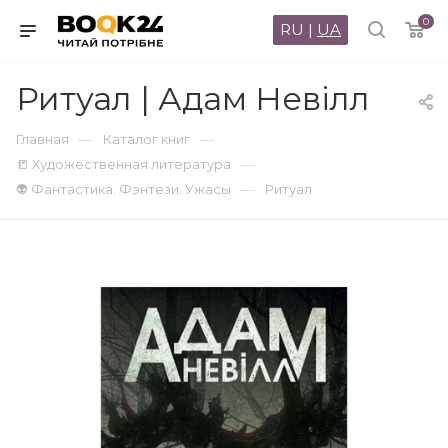
0
RU
|
UA
Ритуал | Адам Невілл
—
—
Главная
Каталог книг
—
📒 Художественная литература
—
👽 Фантастика. Фэнтези. Ужасы
Ритуал