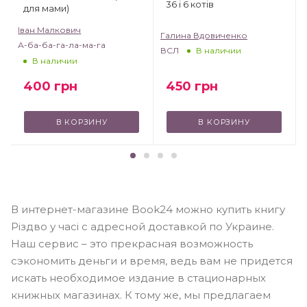
36 і 6 котів
для мами)
Іван Малкович
Галина Вдовиченко
А-ба-ба-га-ла-ма-га
ВСЛ
В наличии
В наличии
450
грн
400
грн
В КОРЗИНУ
В КОРЗИНУ
В интернет-магазине Book24 можно купить книгу
Різдво у часі с адресной доставкой по Украине.
Наш сервис – это прекрасная возможность
сэкономить деньги и время, ведь вам не придется
искать необходимое издание в стационарных
книжных магазинах. К тому же, мы предлагаем