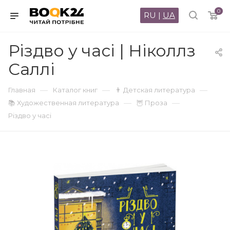
0
RU
|
UA
Різдво у часі | Ніколлз
Саллі
—
—
—
Главная
Каталог книг
👨 Детская литература
—
—
📚 Художественная литература
🦉 Проза
Різдво у часі