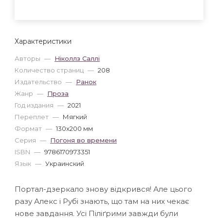
Характеристики
Авторы
—
Ніколлз Саллі
Количество страниц
—
208
Издательство
—
Ранок
Жанр
—
Проза
Год издания
—
2021
Переплет
—
Мягкий
Формат
—
130x200 мм
Серия
—
Погоня во времени
ISBN
—
9786170973351
Язык
—
Украинский
Портал-дзеркало знову відкрився! Але цього
разу Алекс і Рубі знають, що там на них чекає
нове завдання. Усі Піліґрими завжди були