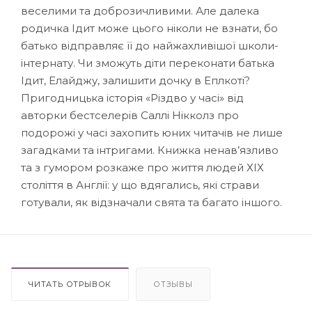
веселими та доброзичливими. Але далека
родичка Ідит може цього ніколи не взнати, бо
батько відправляє її до найжахливішої школи-
інтернату. Чи зможуть діти переконати батька
Ідит, Елайджу, залишити дочку в Еплкоті?
Пригодницька історія «Різдво у часі» від
авторки бестселерів Саллі Нікколз про
подорожі у часі захопить юних читачів не лише
загадками та інтригами. Книжка ненав’язливо
та з гумором розкаже про життя людей ХІХ
століття в Англії: у що вдягались, які страви
готували, як відзначали свята та багато іншого.
ЧИТАТЬ ОТРЫВОК
ОТЗЫВЫ