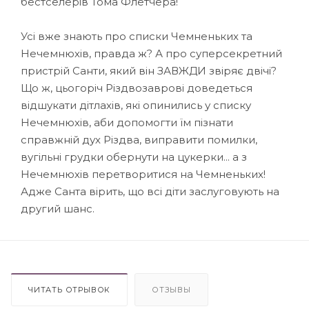
бестселерів Тома Флетчера!
Усі вже знають про списки Чемненьких та
Нечемнюхів, правда ж? А про суперсекретний
пристрій Санти, який він ЗАВЖДИ звіряє двічі?
Що ж, цьогоріч Різдвозаврові доведеться
відшукати дітлахів, які опинились у списку
Нечемнюхів, аби допомогти їм пізнати
справжній дух Різдва, виправити помилки,
вугільні грудки обернути на цукерки... а з
Нечемнюхів перетворитися на Чемненьких!
Адже Санта вірить, що всі діти заслуговують на
другий шанс.
ЧИТАТЬ ОТРЫВОК
ОТЗЫВЫ