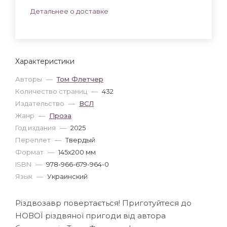
Детальнее о доставке
Характеристики
Авторы
—
Том Флетчер
Количество страниц
—
432
Издательство
—
ВСЛ
Жанр
—
Проза
Год издания
—
2025
Переплет
—
Твердый
Формат
—
145x200 мм
ISBN
—
978-966-679-964-0
Язык
—
Украинский
Різдвозавр повертається! Приготуйтеся до
НОВОЇ різдвяної пригоди від автора