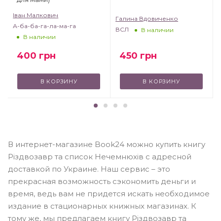
Іван Малкович
Галина Вдовиченко
А-ба-ба-га-ла-ма-га
ВСЛ
В наличии
В наличии
450
грн
400
грн
В КОРЗИНУ
В КОРЗИНУ
В интернет-магазине Book24 можно купить книгу
Різдвозавр та список Нечемнюхів с адресной
доставкой по Украине. Наш сервис – это
прекрасная возможность сэкономить деньги и
время, ведь вам не придется искать необходимое
издание в стационарных книжных магазинах. К
тому же, мы предлагаем книгу Різдвозавр та