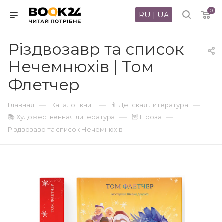
0
RU
|
UA
Різдвозавр та список
Нечемнюхів | Том
Флетчер
—
—
—
Главная
Каталог книг
👨 Детская литература
—
—
📚 Художественная литература
🦉 Проза
Різдвозавр та список Нечемнюхів