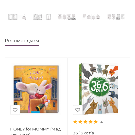
Рекомендуем
4
HONEY for MOMMY (Мед
36 і 6 котів
для мами)