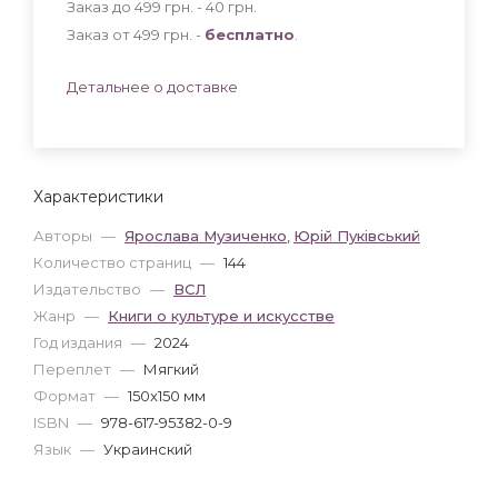
Заказ до 499 грн. - 40
грн
.
Заказ от 499 грн. -
бесплатно
.
Детальнее о доставке
Характеристики
Авторы
—
Ярослава Музиченко
,
Юрій Пуківський
Количество страниц
—
144
Издательство
—
ВСЛ
Жанр
—
Книги о культуре и искусстве
Год издания
—
2024
Переплет
—
Мягкий
Формат
—
150x150 мм
ISBN
—
978-617-95382-0-9
Язык
—
Украинский