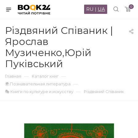
0
RU
|
UA
Різдвяний Співаник |
Ярослав
Музиченко,Юрій
Пуківський
—
—
Главная
Каталог книг
—
🌍 Познавательная литература
—
🎭 Книги по культуре и искусству
Різдвяний Співаник