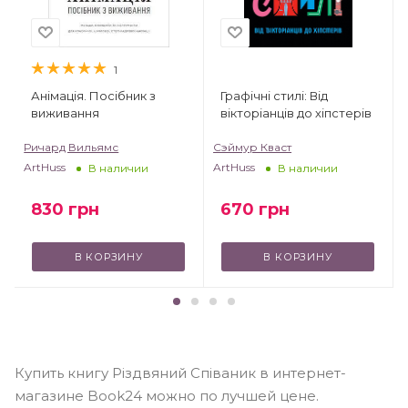
1
Анімація. Посібник з
Графічні стилі: Від
виживання
вікторіанців до хіпстерів
Ричард Вильямс
Сэймур Кваст
ArtHuss
ArtHuss
В наличии
В наличии
830
грн
670
грн
В КОРЗИНУ
В КОРЗИНУ
Купить книгу Різдвяний Співаник в интернет-
магазине Book24 можно по лучшей цене.