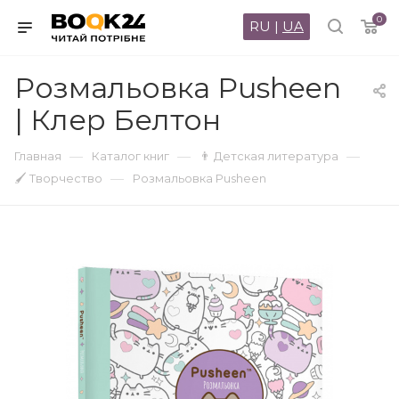
0
RU
|
UA
Розмальовка Pusheen
| Клер Белтон
—
—
—
Главная
Каталог книг
👨 Детская литература
—
🖌 Творчество
Розмальовка Pusheen