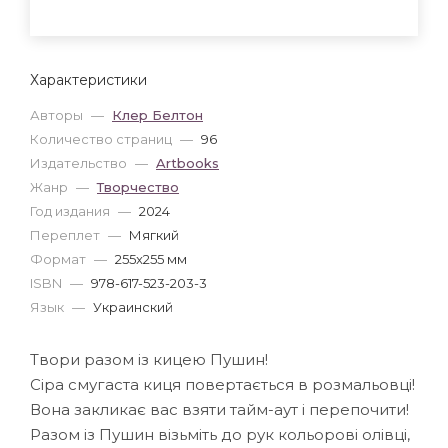
Характеристики
Авторы
—
Клер Белтон
Количество страниц
—
96
Издательство
—
Artbooks
Жанр
—
Творчество
Год издания
—
2024
Переплет
—
Мягкий
Формат
—
255x255 мм
ISBN
—
978-617-523-203-3
Язык
—
Украинский
Твори разом із кицею Пушин!
Сіра смугаста киця повертається в розмальовці!
Вона закликає вас взяти тайм-аут і перепочити!
Разом із Пушин візьміть до рук кольорові олівці,