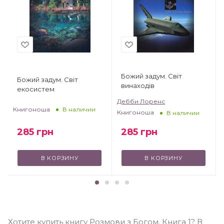
Божий задум. Світ
Божий задум. Світ
винаходів
екосистем
Дебби Лоренс
Книгоноша
В наличии
Книгоноша
В наличии
285
грн
285
грн
В КОРЗИНУ
В КОРЗИНУ
Хотите купить книгу Розмови з Богом. Книга 1? В