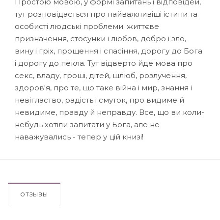
Простою мовою, у формі запитань і відповідей,
тут розповідається про найважливіші істини та
особисті людські проблеми: життєве
призначення, стосунки і любов, добро і зло,
вину і гріх, прощення і спасіння, дорогу до Бога
і дорогу до пекла. Тут відверто йде мова про
секс, владу, гроші, дітей, шлюб, розлучення,
здоров'я, про те, що таке війна і мир, знання і
невігластво, радість і смуток, про видиме й
невидиме, правду й неправду. Все, що ви коли-
небудь хотіли запитати у Бога, але не
наважувались - тепер у цій книзі!
ОТЗЫВЫ