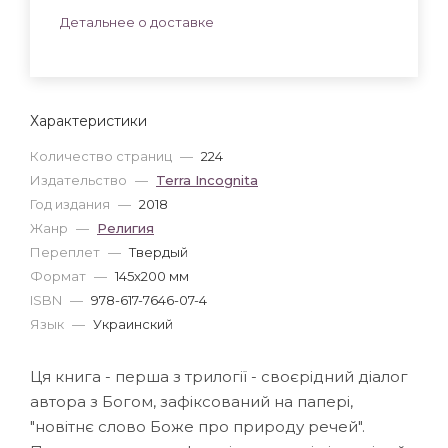
Детальнее о доставке
Характеристики
Количество страниц
—
224
Издательство
—
Terra Incognita
Год издания
—
2018
Жанр
—
Религия
Переплет
—
Твердый
Формат
—
145x200 мм
ISBN
—
978-617-7646-07-4
Язык
—
Украинский
Ця книга - перша з трилогії - своєрідний діалог
автора з Богом, зафіксований на папері,
"новітнє слово Боже про природу речей".