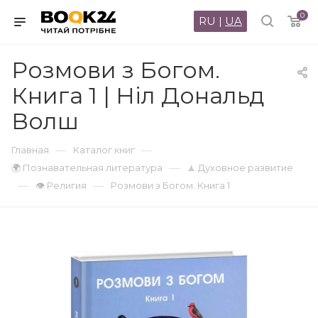
0
RU
|
UA
Розмови з Богом.
Книга 1 | Ніл Дональд
Волш
—
—
Главная
Каталог книг
—
🌍 Познавательная литература
🧘 Духовное развитие
—
—
👁 Религия
Розмови з Богом. Книга 1