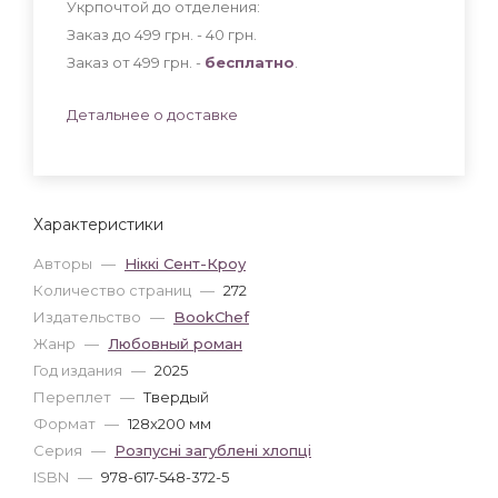
Укрпочтой до отделения:
Заказ до 499 грн. - 40
грн
.
Заказ от 499 грн. -
бесплатно
.
Детальнее о доставке
Характеристики
Авторы
—
Ніккі Сент-Кроу
Количество страниц
—
272
Издательство
—
BookChef
Жанр
—
Любовный роман
Год издания
—
2025
Переплет
—
Твердый
Формат
—
128x200 мм
Серия
—
Розпусні загублені хлопці
ISBN
—
978-617-548-372-5