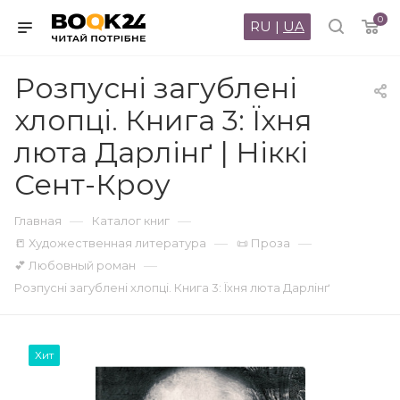
0
RU
|
UA
Розпусні загублені
хлопці. Книга 3: Їхня
люта Дарлінґ | Ніккі
Сент-Кроу
—
—
Главная
Каталог книг
—
—
📒 Художественная литература
📜 Проза
—
💕 Любовный роман
Розпусні загублені хлопці. Книга 3: Їхня люта Дарлінґ
Хит