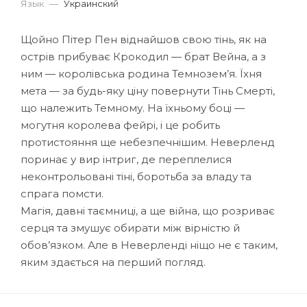
Язык
—
Украинский
Щойно Пітер Пен віднайшов свою тінь, як на
острів прибуває Крокодил — брат Вейна, а з
ним — королівська родина Темнозем’я. Їхня
мета — за будь-яку ціну повернути Тінь Смерті,
що належить Темному. На їхньому боці —
могутня королева фейрі, і це робить
протистояння ще небезпечнішим. Неверленд
поринає у вир інтриг, де переплелися
неконтрольовані тіні, боротьба за владу та
спрага помсти.
Магія, давні таємниці, а ще війна, що розриває
серця та змушує обирати між вірністю й
обов’язком. Але в Неверленді ніщо не є таким,
яким здається на перший погляд.