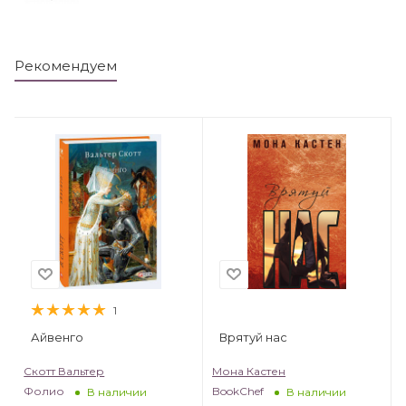
Рекомендуем
1
Айвенго
Врятуй нас
Скотт Вальтер
Мона Кастен
Фолио
BookChef
В наличии
В наличии