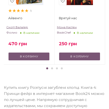
1
Айвенго
Врятуй нас
Скотт Вальтер
Мона Кастен
Фолио
BookChef
В наличии
В наличии
470
грн
250
грн
В КОРЗИНУ
В КОРЗИНУ
Купить книгу Розпусні загублені хлопці. Книга 4:
Принци фейрі в интернет-магазине Book24 можно
по лучшей цене. Напрямую сотрудничая с
издательствами, мы сохраняем доступную