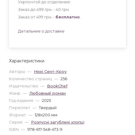
Укрпочтой до отделения:
Заказ до 499 грн. - 40
грн
.
Заказ от 499 грн. -
бесплатно
.
Детальнее о доставке
Характеристики
Авторы
—
Ніккі Сент-Кроу
Количество страниц
—
256
Издательство
—
BookChef
Жанр
—
Любовный роман
Год издания
—
2025
Переплет
—
Твердый
Формат
—
128x200 мм
Серия
—
Розпусні загублені хлопці
ISBN
—
978-617-548-473-9