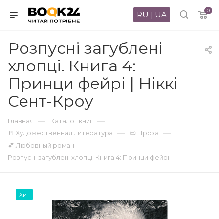
0
RU
|
UA
Розпусні загублені
хлопці. Книга 4:
Принци фейрі | Ніккі
Сент-Кроу
—
—
Главная
Каталог книг
—
—
📒 Художественная литература
📜 Проза
—
💕 Любовный роман
Розпусні загублені хлопці. Книга 4: Принци фейрі
Хит