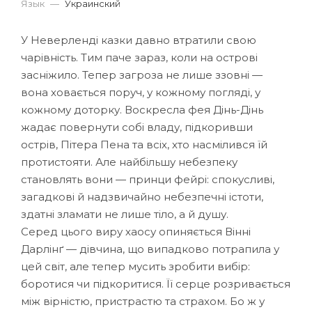
Язык
—
Украинский
У Неверленді казки давно втратили свою
чарівність. Тим паче зараз, коли на острові
засніжило. Тепер загроза не лише ззовні —
вона ховається поруч, у кожному погляді, у
кожному доторку. Воскресла фея Дінь-Дінь
жадає повернути собі владу, підкоривши
острів, Пітера Пена та всіх, хто насмілився їй
протистояти. Але найбільшу небезпеку
становлять вони — принци фейрі: спокусливі,
загадкові й надзвичайно небезпечні істоти,
здатні зламати не лише тіло, а й душу.
Серед цього виру хаосу опиняється Вінні
Дарлінґ — дівчина, що випадково потрапила у
цей світ, але тепер мусить зробити вибір:
боротися чи підкоритися. Її серце розривається
між вірністю, пристрастю та страхом. Бо ж у