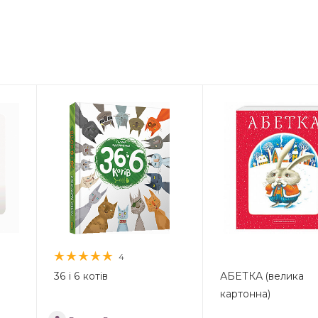
4
36 і 6 котів
АБЕТКА (велика
картонна)