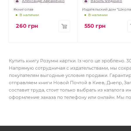
Александр Авраменко
Василь Федієнко
#книголав
Издательский дом "Школа
В наличии
В наличии
260
грн
550
грн
Купить книгу Розумні картки. Із чого це зроблено.
Напрямую сотрудничая с издательствами, мы сохр
покупателям выгодные условия продажи. Гарантиру
отправляем книги Новой Почтой в Киев, Днепр, Зап
составит труда, стоит только выбрать из каталога
оформление заказа по телефону или онлайн. Мы по