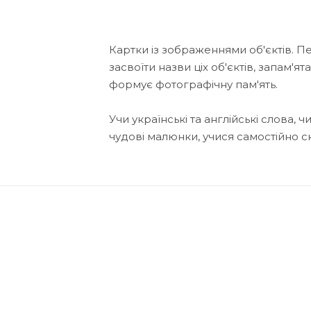
Картки із зображеннями об'єктів. 
засвоїти назви ціх об'єктів, запам'ят
формує фотографічну пам'ять.
Учи українські та англійські слова,
чудові малюнки, учися самостійно 