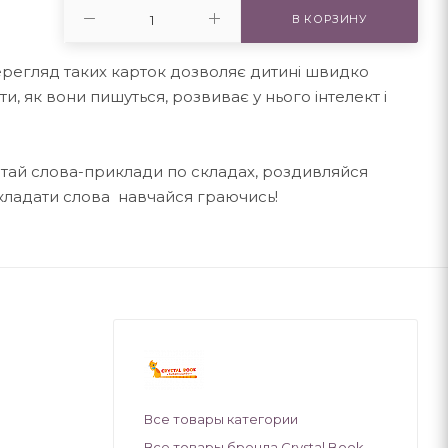
В КОРЗИНУ
Перегляд таких карток дозволяє дитині швидко
ати, як вони пишуться, розвиває у нього інтелект і
 читай слова-приклади по складах, роздивляйся
складати слова навчайся граючись!
Все товары категории
Все товары бренда Crystal Book