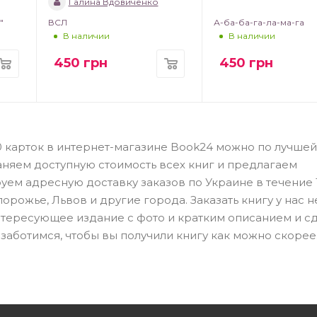
Галина Вдовиченко
"
ВСЛ
А-ба-ба-га-ла-ма-га
В наличии
В наличии
450
грн
450
грн
 30 карток в интернет-магазине Book24 можно по лучшей
аняем доступную стоимость всех книг и предлагаем
ем адресную доставку заказов по Украине в течение 1
орожье, Львов и другие города. Заказать книгу у нас н
 интересующее издание с фото и кратким описанием и с
заботимся, чтобы вы получили книгу как можно скорее