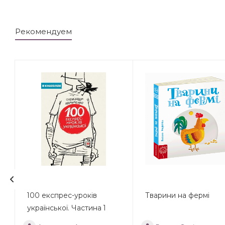
Рекомендуем
100 експрес-уроків
Тварини на фермі
української. Частина 1