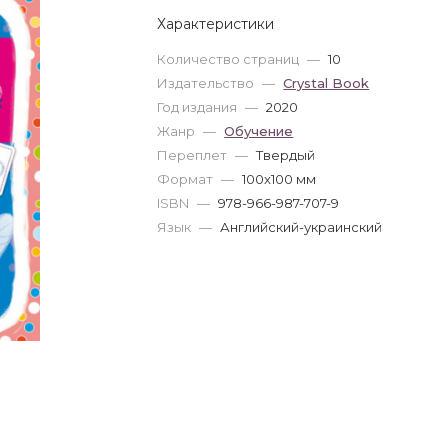
Характеристики
Количество страниц
—
10
Издательство
—
Crystal Book
Год издания
—
2020
Жанр
—
Обучение
Переплет
—
Твердый
Формат
—
100x100 мм
ISBN
—
978-966-987-707-9
Язык
—
Английский-украинский