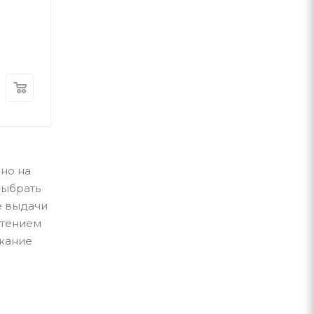
Мар’яна Савка
ВСЛ
А-ба-ба-га-ла-ма-г
В наличии
В наличии
350
грн
560
грн
жно на
выбрать
е выдачи
чтением
ржание