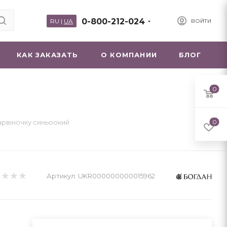
0-800-212-024
RU
|
UA
ВОЙТИ
КАК ЗАКАЗАТЬ
О КОМПАНИИ
БЛОГ
0
арвіночку синьоокий
0
Артикул:
UKR000000000015962