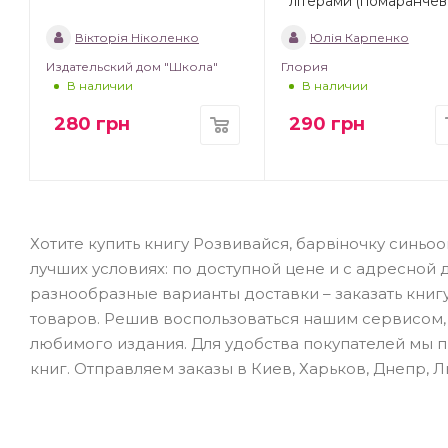
літерами (помаранчев
Вікторія Ніколенко
Юлія Карпенко
Издательский дом "Школа"
Глория
В наличии
В наличии
280
грн
290
грн
Хотите купить книгу Розвивайся, барвіночку синьо
лучших условиях: по доступной цене и с адресной 
разнообразные варианты доставки – заказать книг
товаров. Решив воспользоваться нашим сервисом,
любимого издания. Для удобства покупателей мы 
книг. Отправляем заказы в Киев, Харьков, Днепр, 