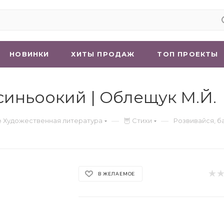
НОВИНКИ
ХИТЫ ПРОДАЖ
ТОП ПРОЕКТЫ
синьоокий | Облещук М.Й.
—
—
 Художественная литература
🦉 Стихи
Розвивайся, б
В ЖЕЛАЕМОЕ