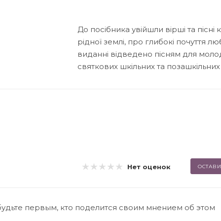
До посібника увійшли вірші та пісн
рідної землі, про глибокі почуття л
виданні відведено пісням для молод
святкових шкільних та позашкільних
Нет оценок
ОСТАВИ
будьте первым, кто поделится своим мнением об этом