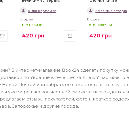
а)
великими літерами
Велика книга
Юлія Карпенко
Колектив авторів
Глория
Глория
В наличии
В наличии
420
грн
420
грн
окий? В интернет-магазине Book24 сделать покупку мо
доставкой по Украине в течение 1-5 дней. У нас можно 
у Новой Почтой или забрать ее самостоятельно в пункт
 вы уже через несколько дней сможете наслаждаться 
предлагаем отзывы покупателей, фото и краткое соде
Львов, Запорожье и другие города.