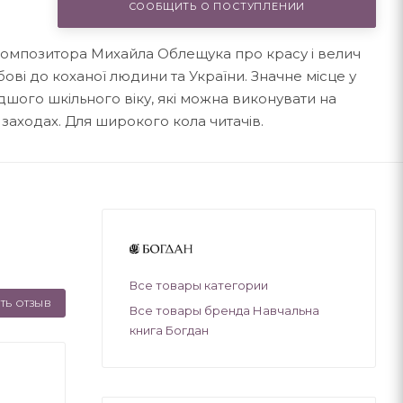
СООБЩИТЬ О ПОСТУПЛЕНИИ
і композитора Михайла Облещука про красу і велич
юбові до коханої людини та України. Значне місце у
шого шкільного віку, які можна виконувати на
 заходах. Для широкого кола читачів.
Все товары категории
ТЬ ОТЗЫВ
Все товары бренда Навчальна
книга Богдан