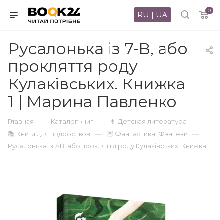
0
RU
|
UA
Русалонька із 7-В, або
прокляття роду
Кулаківських. Книжка
1 | Марина Павленко
—
—
—
Главная
Каталог книг
👨 Детская литература
—
—
📚 Книги для подростков
🦉 Фантастика. Фэнтези
Русалонька із 7-В, або прокляття роду Кулаківських. Книжка 1