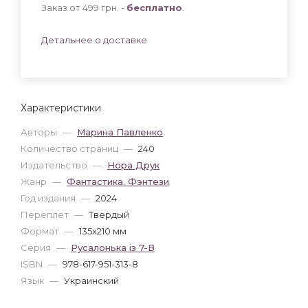
Заказ от 499 грн. -
бесплатно
.
Детальнее о доставке
Характеристики
Авторы
—
Марина Павленко
Количество страниц
—
240
Издательство
—
Нора Друк
Жанр
—
Фантастика. Фэнтези
Год издания
—
2024
Переплет
—
Твердый
Формат
—
135x210 мм
Серия
—
Русалонька із 7-В
ISBN
—
978-617-951-313-8
Язык
—
Украинский