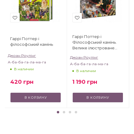
Гаррі Поттер і
Гаррі Поттер і
Філософський камінь.
філософський камінь
Велике ілюстроване
видання
Джоан Роулінг
Джоан Роулінг
А-ба-ба-га-ла-ма-га
А-ба-ба-га-ла-ма-га
В наличии
В наличии
420
грн
1 190
грн
В КОРЗИНУ
В КОРЗИНУ