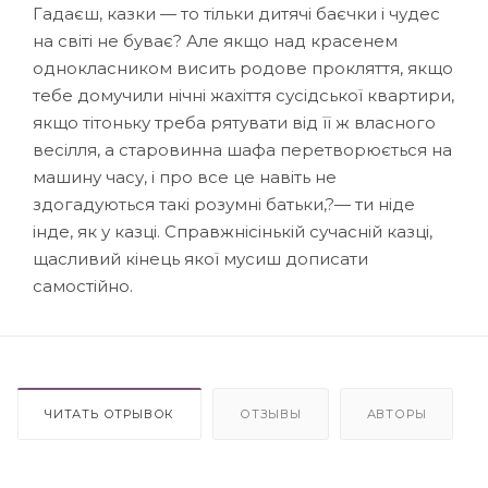
Гадаєш, казки — то тільки дитячі баєчки і чудес
на світі не буває? Але якщо над красенем
однокласником висить родове прокляття, якщо
тебе домучили нічні жахіття сусідської квартири,
якщо тітоньку треба рятувати від її ж власного
весілля, а старовинна шафа перетворюється на
машину часу, і про все це навіть не
здогадуються такі розумні батьки,?— ти ніде
інде, як у казці. Справжнісінькій сучасній казці,
щасливий кінець якої мусиш дописати
самостійно.
ЧИТАТЬ ОТРЫВОК
ОТЗЫВЫ
АВТОРЫ