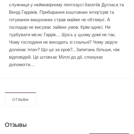
служниця у неймовірному пентхаусі багатіїв Дугласа та
Венді Гарріків. Прибирання коштовних інтер’єрів та
готування вишуканих страв майже не обтяжує. А
господар не висуває зайвих умов. Крім однієї. Не
турбувати місис Гаррік… Щось у цьому домі не так.
Чому господиня не виходить зі спальні? Чому звідти
долинає плач? Що це за кров?.. Запитань більше, ніж
відповідей. Це штовхає Міллі до дії, спонукає
допомогти…
ОТЗЫВЫ
Отзывы