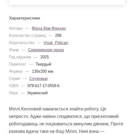
Характеристики
Авторы
—
Фріда Мак-Фадден
Количество страниц
—
288
Издательство
—
Vivat, Pelican
Жанр
—
Современная проза
Год издания
—
2025
Переплет
—
Твердый
Формат
—
130x200 мм
Серия
—
Служниця
ISBN
—
978-617-17-0558-6
Язык
—
Украинский
Міллі Келловей намагається знайти роботу. Це
непросто. Адже наївно сподіватися, що прискіпливий
роботодавець не поцікавиться минулим дівчини. Проте
казкова вдача таки на боці Міллі. Нині вона —