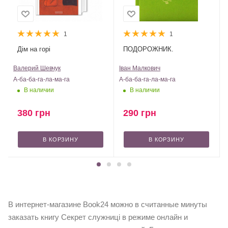
1
1
Дім на горі
ПОДОРОЖНИК.
Валерий Шевчук
Іван Малкович
Д
А-ба-ба-га-ла-ма-га
А-ба-ба-га-ла-ма-га
А
В наличии
В наличии
380
грн
290
грн
В КОРЗИНУ
В КОРЗИНУ
В интернет-магазине Book24 можно в считанные минуты
заказать книгу Секрет служниці в режиме онлайн и