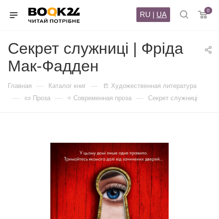
0
RU
|
UA
Секрет служниці | Фріда
Мак-Фадден
—
—
Главная
Каталог книг
📒 Художественная литература
—
—
—
📜 Проза
⭐ Современная проза
Секрет служниці