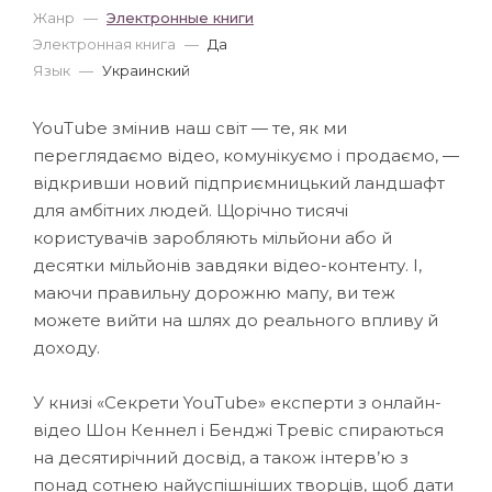
Жанр
—
Электронные книги
Электронная книга
—
Да
Язык
—
Украинский
YouTube змінив наш світ — те, як ми
переглядаємо відео, комунікуємо і продаємо, —
відкривши новий підприємницький ландшафт
для амбітних людей. Щорічно тисячі
користувачів заробляють мільйони або й
десятки мільйонів завдяки відео-контенту. І,
маючи правильну дорожню мапу, ви теж
можете вийти на шлях до реального впливу й
доходу.
У книзі «Секрети YouTube» експерти з онлайн-
відео Шон Кеннел і Бенджі Тревіс спираються
на десятирічний досвід, а також інтерв’ю з
понад сотнею найуспішніших творців, щоб дати