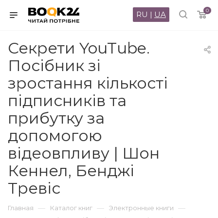
0
RU
|
UA
Секрети YouTube.
Посібник зі
зростання кількості
підписників та
прибутку за
допомогою
відеовпливу | Шон
Кеннел, Бенджі
Тревіс
—
—
—
Главная
Каталог книг
Электронные книги