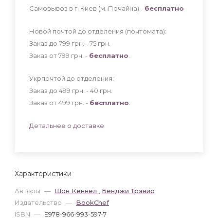
Самовывоз в г. Киев (м. Почайна) -
бесплатно
Новой почтой до отделения (почтомата):
Заказ до 799 грн. - 75
грн
.
Заказ от 799 грн. -
бесплатно
.
Укрпочтой до отделения:
Заказ до 499 грн. - 40
грн
.
Заказ от 499 грн. -
бесплатно
.
Детальнее о доставке
Характеристики
Авторы
—
Шон Кеннел
,
Бенджи Трэвис
Издательство
—
BookChef
ISBN
—
E978-966-993-597-7