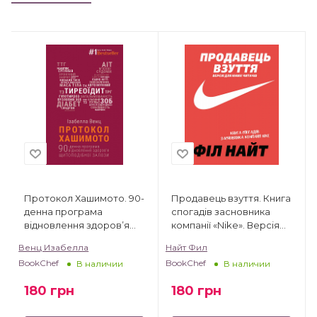
Протокол Хашимото. 90-
Продавець взуття. Книга
денна програма
спогадів засновника
відновлення здоров’я
компанії «Nike». Версія
щитоподібної залози
для юних читачів
Венц Изабелла
Найт Фил
BookChef
BookChef
В наличии
В наличии
180
грн
180
грн