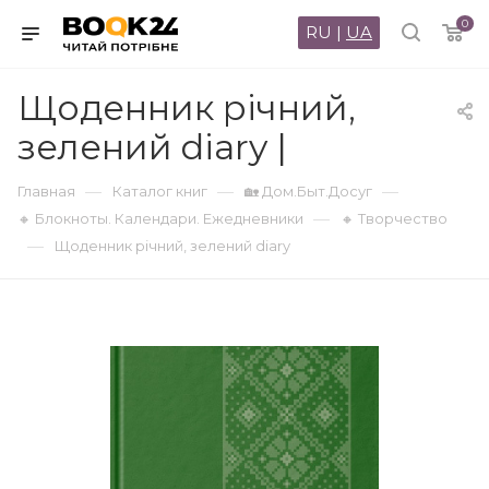
0
RU
|
UA
Щоденник річний,
зелений diary |
—
—
—
Главная
Каталог книг
🏡 Дом.Быт.Досуг
—
🔸 Блокноты. Календари. Ежедневники
🔸 Творчество
—
Щоденник річний, зелений diary