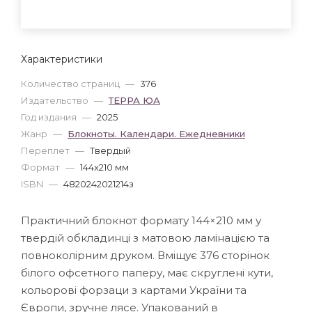
Характеристики
Количество страниц
—
376
Издательство
—
ТЕРРА ЮА
Год издания
—
2025
Жанр
—
Блокноты. Календари. Ежедневники
Переплет
—
Твердый
Формат
—
144x210 мм
ISBN
—
4820242021214з
Практичний блокнот формату 144×210 мм у
твердій обкладинці з матовою ламінацією та
повноколірним друком. Вміщує 376 сторінок
білого офсетного паперу, має скруглені кути,
кольорові форзаци з картами України та
Європи, зручне лясе. Упакований в