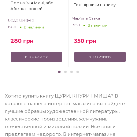
Пес на ім'я Мані, або
Тихі віршики на зиму
Абетка грошей
Мар’яна Савка
Бодо Шефер
ВСЛ
В наличии
ВСЛ
В наличии
350
грн
280
грн
В КОРЗИНУ
В КОРЗИНУ
Хотите купить книгу ЩУРИ, КНУРИ І МИША? В
каталоге нашего интернет-магазина вы найдете
лучшие образцы художественной литературы,
классические произведения, жемчужины
отечественной и мировой поэзии. Все книги
предлагаем недорого. В интернет-магазине