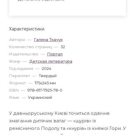
Характеристики
Авторы
—
Галина Ткачук
Количество страниц
—
32
Издательство
—
Портал
Жанр
—
Детская литература
Год издания
—
2024
Переплет
—
Твердый
Формат
—
175x245 мм
ISBN
—
978-617-7925-78-0
Язык
—
Украинский
У давньоруському Києві точиться одвічне
змагання дитячих ватаг — «щурів» із
ремісничого Подолу та «кнурів» із княжоі Гори. У