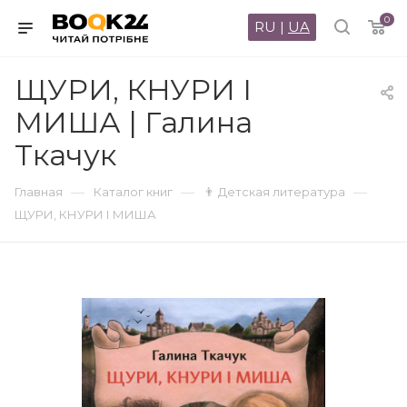
0
RU
|
UA
ЩУРИ, КНУРИ І
МИША | Галина
Ткачук
—
—
—
Главная
Каталог книг
👨 Детская литература
ЩУРИ, КНУРИ І МИША