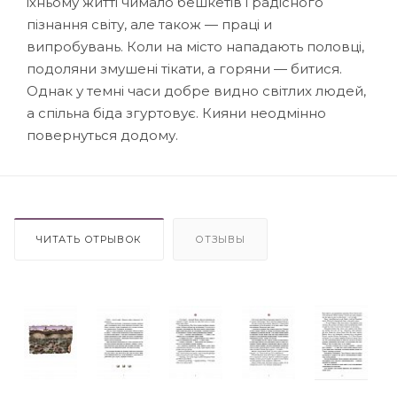
іхньому житті чимало бешкетів і радісного
пізнання світу, але також — праці и
випробувань. Коли на місто нападають половці,
подоляни змушені тікати, а горяни — битися.
Однак у темні часи добре видно світлих людей,
а спільна біда згуртовує. Кияни неодмінно
повернуться додому.
ЧИТАТЬ ОТРЫВОК
ОТЗЫВЫ