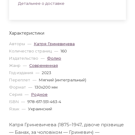
Детальнее о доставке
Характеристики
Авторы
—
Катря Гриневичева
Количество страниц
—
160
Издательство
—
Фолио
Жанр
—
Современная
Год издания
—
2023
Переплет
—
Мягкий (интегральный)
Формат
—
130x200 мм
Серия
—
Родное
ISBN
—
978-617-551-463-4
Язык
—
Украинский
Катря Гриневичева (1875–1947, дівоче прізвище
— Банах, за чоловіком — Гриневич) —