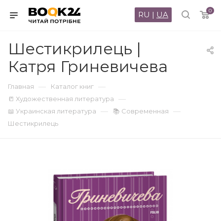
0
RU
|
UA
Шестикрилець |
Катря Гриневичева
—
—
Главная
Каталог книг
—
📒 Художественная литература
—
—
📖 Украинская литература
📚 Современная
Шестикрилець