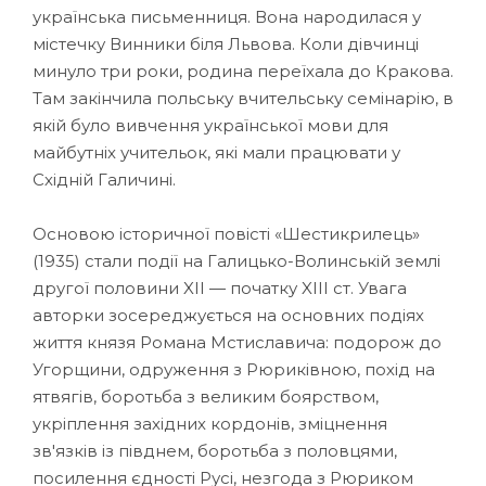
українська письменниця. Вона народилася у
містечку Винники біля Львова. Коли дівчинці
минуло три роки, родина переїхала до Кракова.
Там закінчила польську вчительську семінарію, в
якій було вивчення української мови для
майбутніх учительок, які мали працювати у
Східній Галичині.
Основою історичної повісті «Шестикрилець»
(1935) стали події на Галицько-Волинській землі
другої половини XII — початку XIII ст. Увага
авторки зосереджується на основних подіях
життя князя Романа Мстиславича: подорож до
Угорщини, одруження з Рюриківною, похід на
ятвягів, боротьба з великим боярством,
укріплення західних кордонів, зміцнення
зв'язків із півднем, боротьба з половцями,
посилення єдності Русі, незгода з Рюриком