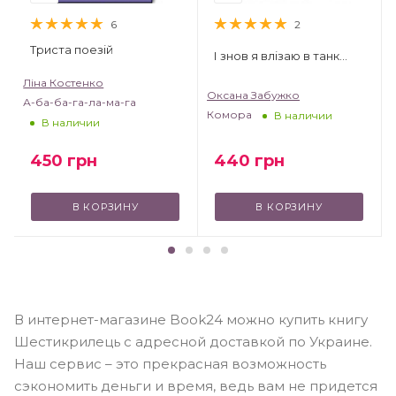
6
2
Триста поезій
І знов я влізаю в танк…
Ліна Костенко
Оксана Забужко
А-ба-ба-га-ла-ма-га
Комора
В наличии
В наличии
450
грн
440
грн
В КОРЗИНУ
В КОРЗИНУ
В интернет-магазине Book24 можно купить книгу
Шестикрилець с адресной доставкой по Украине.
Наш сервис – это прекрасная возможность
сэкономить деньги и время, ведь вам не придется