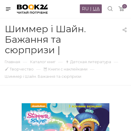
0
RU
|
UA
Шиммер і Шайн.
Бажання та
сюрпризи |
—
—
—
Главная
Каталог книг
👨 Детская литература
—
—
🖌 Творчество
🦉 Книги с наклейками
Шиммер і Шайн. Бажання та сюрпризи