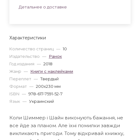
Детальнее о доставке
Характеристики
Количество страниц
—
10
Издательство
—
Ранок
Год издания
—
2018
Жанр
—
Книги с наклейками
Переплет
—
Твердый
Формат
—
200x230 мм
ISBN
—
978-617-7591-52-7
Язык
—
Украинский
Коли Шиммер і Шайн виконують бажання, не
все йде за планом. Але їхні помилки завжди
викликають пригоди. Тому відкривай книжку,