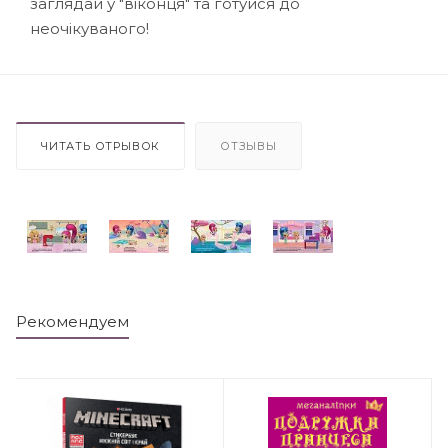
заглядай у "віконця" та готуйся до
неочікуваного!
ЧИТАТЬ ОТРЫВОК
ОТЗЫВЫ
Рекомендуем