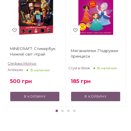
MINECRAFT. Стикербук:
Меганаліпки. Подружки
Нижній світ і Край
принцеси
Стефані Мілтон
Crystal Book
В наличии
Artbooks
В наличии
185
грн
500
грн
В КОРЗИНУ
В КОРЗИНУ